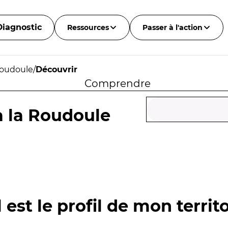
Diagnostic
Ressources
Passer à l'action
Roudoule
/
Découvrir
Comprendre
à la Roudoule
 est le profil de mon territo