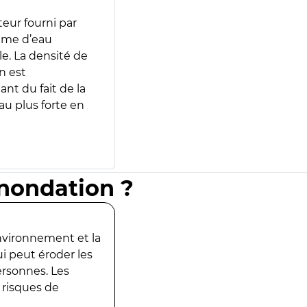
teur fourni par
lume d’eau
e. La densité de
n est
ant du fait de la
u plus forte en
inondation ?
environnement et la
ui peut éroder les
ersonnes. Les
 risques de