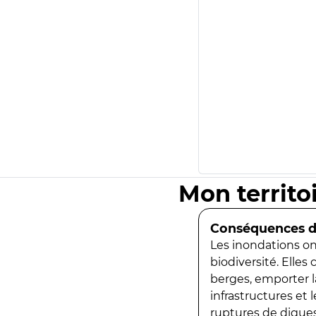
Mon territo
Conséquences de
Les inondations ont
biodiversité. Elles
berges, emporter la
infrastructures et
ruptures de digues