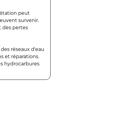
gétation peut
peuvent survenir.
t des pertes
 des réseaux d'eau
 et réparations.
es hydrocarbures