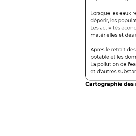
Lorsque les eaux r
dépérir, les popula
Les activités écon
matérielles et des a
Après le retrait d
potable et les do
La pollution de l'
et d'autres substanc
Cartographie des