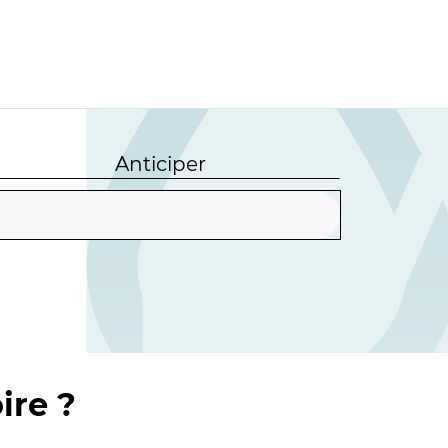
Anticiper
ire ?