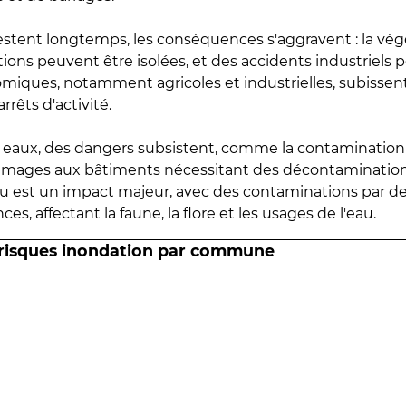
estent longtemps, les conséquences s'aggravent : la vé
tions peuvent être isolées, et des accidents industriels 
omiques, notamment agricoles et industrielles, subissen
rrêts d'activité.
es eaux, des dangers subsistent, comme la contamination
mmages aux bâtiments nécessitant des décontaminations
eau est un impact majeur, avec des contaminations par d
es, affectant la faune, la flore et les usages de l'eau.
 risques inondation par commune