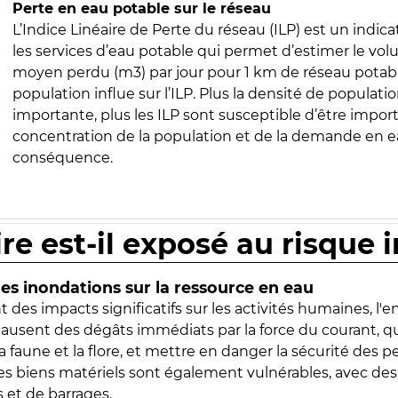
Perte en eau potable sur le réseau
L’Indice Linéaire de Perte du réseau (ILP) est un indica
les services d’eau potable qui permet d’estimer le vo
moyen perdu (m3) par jour pour 1 km de réseau potabl
population influe sur l’ILP. Plus la densité de populatio
importante, plus les ILP sont susceptible d’être import
concentration de la population et de la demande en ea
conséquence.
ire est-il exposé au risque 
s inondations sur la ressource en eau
 des impacts significatifs sur les activités humaines, l'
 causent des dégâts immédiats par la force du courant, q
 faune et la flore, et mettre en danger la sécurité des p
 les biens matériels sont également vulnérables, avec des
 et de barrages.