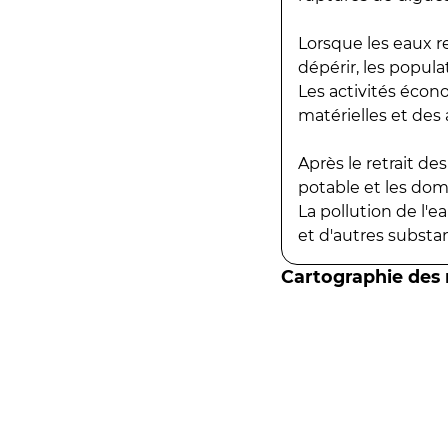
Lorsque les eaux r
dépérir, les popula
Les activités écon
matérielles et des a
Après le retrait d
potable et les do
La pollution de l'
et d'autres substanc
Cartographie des