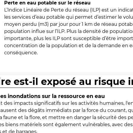
Perte en eau potable sur le réseau
L’Indice Linéaire de Perte du réseau (ILP) est un indica
les services d’eau potable qui permet d’estimer le vo
moyen perdu (m3) par jour pour 1 km de réseau potabl
population influe sur l’ILP. Plus la densité de populatio
importante, plus les ILP sont susceptible d’être import
concentration de la population et de la demande en ea
conséquence.
ire est-il exposé au risque 
s inondations sur la ressource en eau
 des impacts significatifs sur les activités humaines, l'
 causent des dégâts immédiats par la force du courant, q
 faune et la flore, et mettre en danger la sécurité des p
 les biens matériels sont également vulnérables, avec des
 et de barrages.