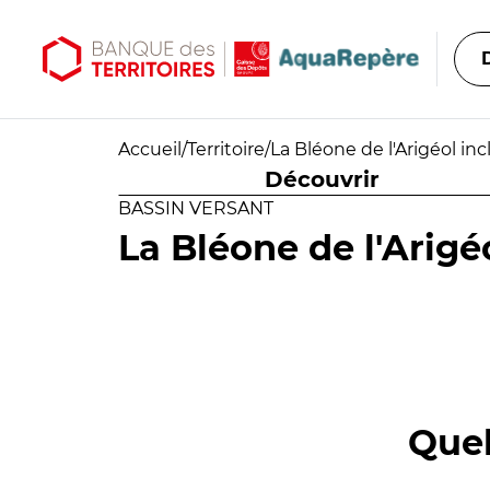
Aller au contenu principal
Aller au menu principal
Accueil
/
Territoire
/
La Bléone de l'Arigéol in
Découvrir
BASSIN VERSANT
La Bléone de l'Arigé
Quel