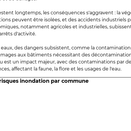
estent longtemps, les conséquences s'aggravent : la vé
tions peuvent être isolées, et des accidents industriels 
omiques, notamment agricoles et industrielles, subissen
rrêts d'activité.
es eaux, des dangers subsistent, comme la contamination
mmages aux bâtiments nécessitant des décontaminations
eau est un impact majeur, avec des contaminations par d
es, affectant la faune, la flore et les usages de l'eau.
 risques inondation par commune