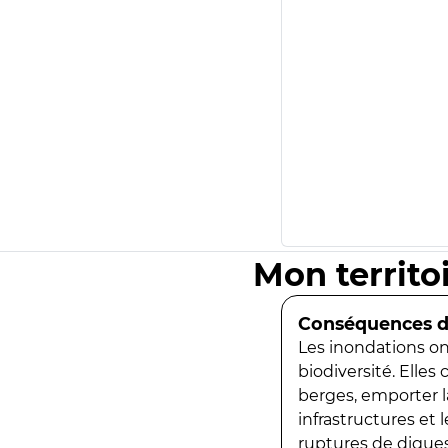
Mon territo
Conséquences de
Les inondations ont
biodiversité. Elles
berges, emporter la
infrastructures et
ruptures de digues