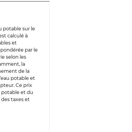
 potable sur le
est calculé à
ables et
 pondérée par le
e selon les
tamment, la
gnement de la
’eau potable et
epteur. Ce prix
 potable et du
 des taxes et