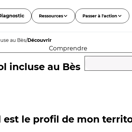
Diagnostic
Ressources
Passer à l'action
cluse au Bès
/
Découvrir
Comprendre
ol incluse au Bès
 est le profil de mon territo