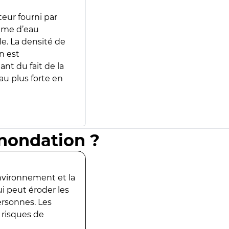
teur fourni par
lume d’eau
e. La densité de
n est
ant du fait de la
u plus forte en
inondation ?
environnement et la
ui peut éroder les
ersonnes. Les
 risques de