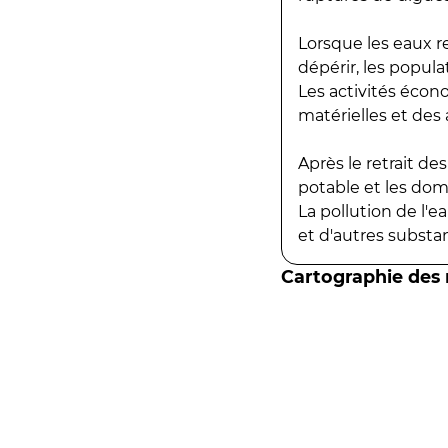
Lorsque les eaux r
dépérir, les popula
Les activités écon
matérielles et des a
Après le retrait d
potable et les do
La pollution de l'
et d'autres substanc
Cartographie des