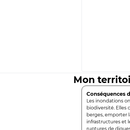
Mon territo
Conséquences de
Les inondations ont
biodiversité. Elles
berges, emporter la
infrastructures et
ruptures de digues