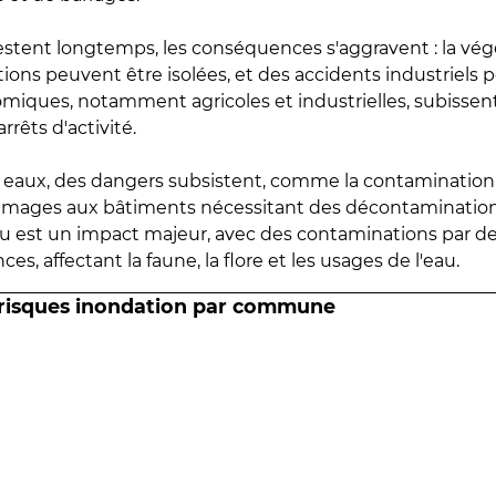
estent longtemps, les conséquences s'aggravent : la vé
tions peuvent être isolées, et des accidents industriels 
omiques, notamment agricoles et industrielles, subissen
rrêts d'activité.
es eaux, des dangers subsistent, comme la contamination
mmages aux bâtiments nécessitant des décontaminations
eau est un impact majeur, avec des contaminations par d
es, affectant la faune, la flore et les usages de l'eau.
 risques inondation par commune