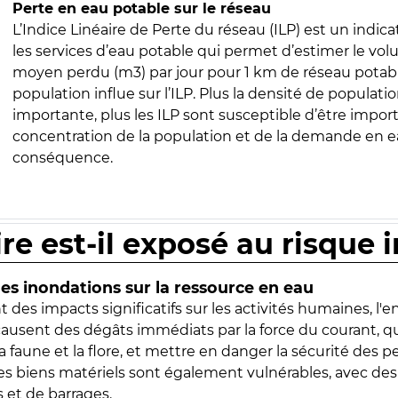
Perte en eau potable sur le réseau
L’Indice Linéaire de Perte du réseau (ILP) est un indica
les services d’eau potable qui permet d’estimer le vo
moyen perdu (m3) par jour pour 1 km de réseau potabl
population influe sur l’ILP. Plus la densité de populatio
importante, plus les ILP sont susceptible d’être import
concentration de la population et de la demande en ea
conséquence.
ire est-il exposé au risque 
s inondations sur la ressource en eau
 des impacts significatifs sur les activités humaines, l'
 causent des dégâts immédiats par la force du courant, q
 faune et la flore, et mettre en danger la sécurité des p
 les biens matériels sont également vulnérables, avec des
 et de barrages.