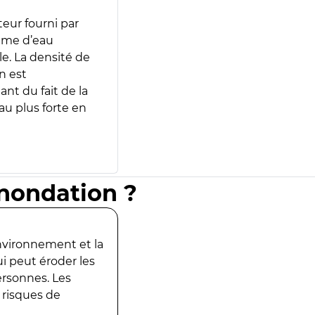
teur fourni par
lume d’eau
e. La densité de
n est
ant du fait de la
u plus forte en
inondation ?
environnement et la
ui peut éroder les
ersonnes. Les
 risques de