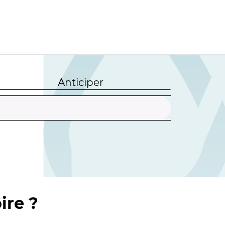
Anticiper
ire ?