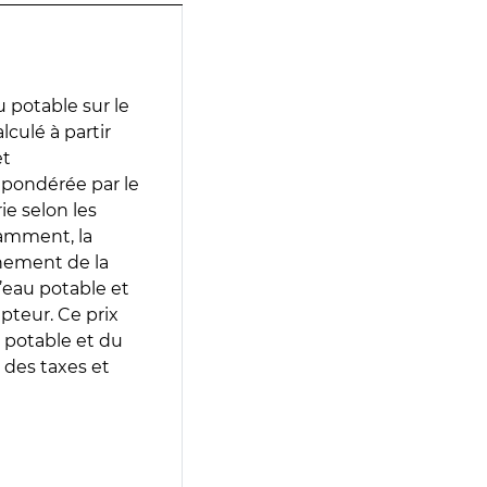
 potable sur le
alculé à partir
et
 pondérée par le
e selon les
tamment, la
gnement de la
’eau potable et
epteur. Ce prix
 potable et du
 des taxes et