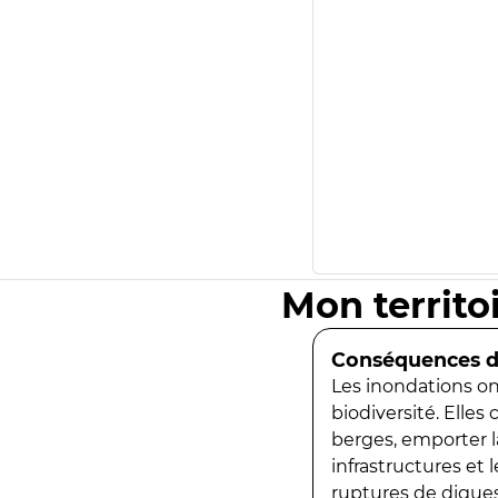
Mon territo
Conséquences de
Les inondations ont
biodiversité. Elles
berges, emporter la
infrastructures et
ruptures de digues