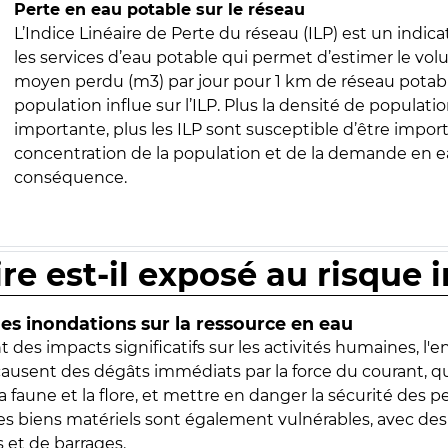
Perte en eau potable sur le réseau
L’Indice Linéaire de Perte du réseau (ILP) est un indica
les services d’eau potable qui permet d’estimer le vo
moyen perdu (m3) par jour pour 1 km de réseau potabl
population influe sur l’ILP. Plus la densité de populatio
importante, plus les ILP sont susceptible d’être import
concentration de la population et de la demande en ea
conséquence.
ire est-il exposé au risque 
s inondations sur la ressource en eau
 des impacts significatifs sur les activités humaines, l'
 causent des dégâts immédiats par la force du courant, q
 faune et la flore, et mettre en danger la sécurité des p
 les biens matériels sont également vulnérables, avec des
 et de barrages.