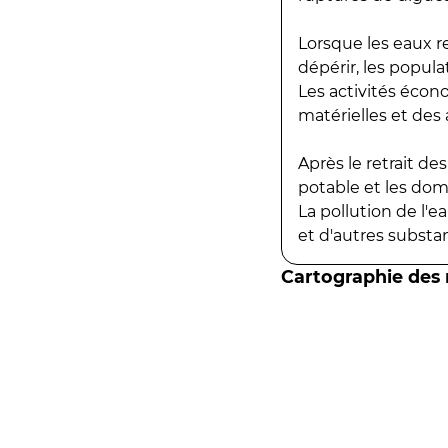
Lorsque les eaux r
dépérir, les popula
Les activités écon
matérielles et des a
Après le retrait d
potable et les do
La pollution de l'
et d'autres substanc
Cartographie des