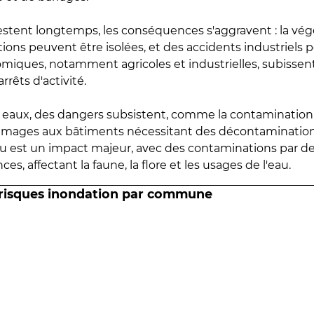
estent longtemps, les conséquences s'aggravent : la vé
tions peuvent être isolées, et des accidents industriels 
omiques, notamment agricoles et industrielles, subissen
rrêts d'activité.
es eaux, des dangers subsistent, comme la contamination
mmages aux bâtiments nécessitant des décontaminations
eau est un impact majeur, avec des contaminations par d
es, affectant la faune, la flore et les usages de l'eau.
 risques inondation par commune