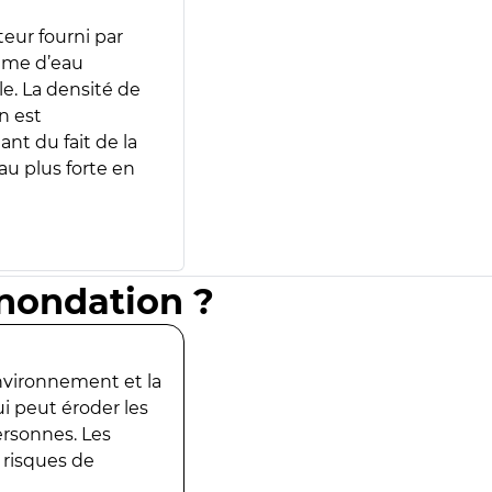
teur fourni par
lume d’eau
e. La densité de
n est
ant du fait de la
u plus forte en
inondation ?
environnement et la
ui peut éroder les
ersonnes. Les
 risques de