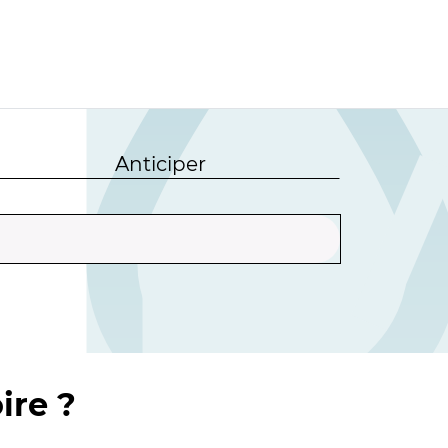
Anticiper
ire ?