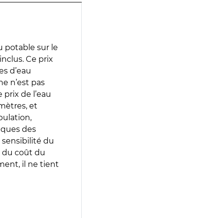
 potable sur le
inclus. Ce prix
ces d’eau
e n’est pas
prix de l’eau
amètres, et
pulation,
iques des
 sensibilité du
 du coût du
ent, il ne tient