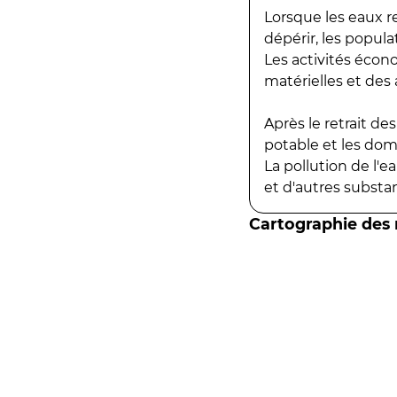
Lorsque les eaux r
dépérir, les popula
Les activités écon
matérielles et des a
Après le retrait d
potable et les do
La pollution de l'
et d'autres substanc
Cartographie des