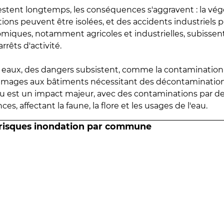
estent longtemps, les conséquences s'aggravent : la vé
tions peuvent être isolées, et des accidents industriels 
omiques, notamment agricoles et industrielles, subissen
rrêts d'activité.
es eaux, des dangers subsistent, comme la contamination
mmages aux bâtiments nécessitant des décontaminations
eau est un impact majeur, avec des contaminations par d
es, affectant la faune, la flore et les usages de l'eau.
 risques inondation par commune