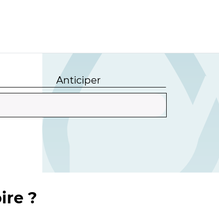
Anticiper
ire ?