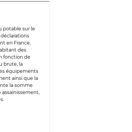
 potable sur le
s déclarations
ent en France.
abitant des
en fonction de
 brute, la
 les équipements
ment ainsi que la
sente la somme
e assainissement,
s.