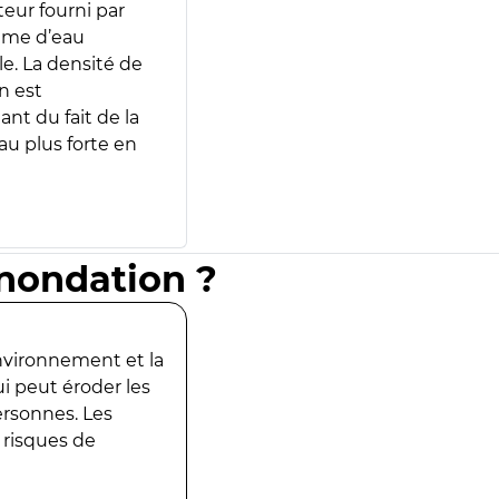
teur fourni par
lume d’eau
e. La densité de
n est
ant du fait de la
u plus forte en
inondation ?
environnement et la
ui peut éroder les
ersonnes. Les
 risques de