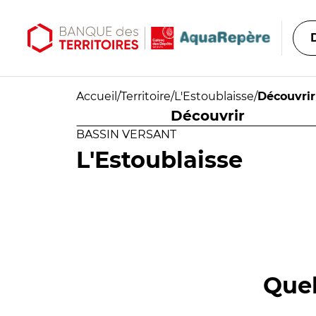
Aller au contenu principal
Aller au menu principal
Accueil
/
Territoire
/
L'Estoublaisse
/
Découvrir
Découvrir
BASSIN VERSANT
L'Estoublaisse
Quel