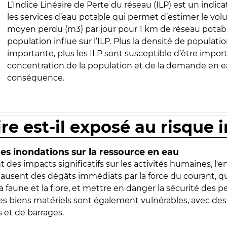
L’Indice Linéaire de Perte du réseau (ILP) est un indica
les services d’eau potable qui permet d’estimer le vo
moyen perdu (m3) par jour pour 1 km de réseau potabl
population influe sur l’ILP. Plus la densité de populatio
importante, plus les ILP sont susceptible d’être import
concentration de la population et de la demande en ea
conséquence.
ire est-il exposé au risque 
s inondations sur la ressource en eau
 des impacts significatifs sur les activités humaines, l'
 causent des dégâts immédiats par la force du courant, q
 faune et la flore, et mettre en danger la sécurité des p
 les biens matériels sont également vulnérables, avec des
 et de barrages.