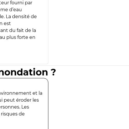
teur fourni par
lume d’eau
e. La densité de
n est
ant du fait de la
u plus forte en
inondation ?
environnement et la
ui peut éroder les
ersonnes. Les
 risques de