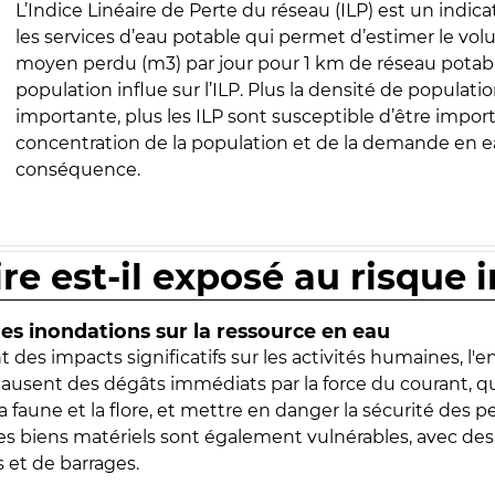
L’Indice Linéaire de Perte du réseau (ILP) est un indica
les services d’eau potable qui permet d’estimer le vo
moyen perdu (m3) par jour pour 1 km de réseau potabl
population influe sur l’ILP. Plus la densité de populatio
importante, plus les ILP sont susceptible d’être import
concentration de la population et de la demande en ea
conséquence.
ire est-il exposé au risque 
s inondations sur la ressource en eau
 des impacts significatifs sur les activités humaines, l'
 causent des dégâts immédiats par la force du courant, q
 faune et la flore, et mettre en danger la sécurité des p
 les biens matériels sont également vulnérables, avec des
 et de barrages.