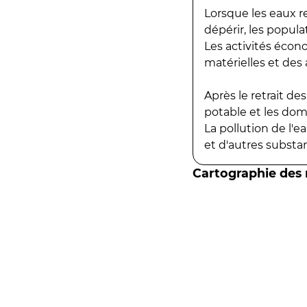
Lorsque les eaux r
dépérir, les popula
Les activités écon
matérielles et des a
Après le retrait d
potable et les do
La pollution de l'
et d'autres substanc
Cartographie des