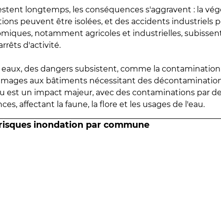
estent longtemps, les conséquences s'aggravent : la vé
tions peuvent être isolées, et des accidents industriels 
omiques, notamment agricoles et industrielles, subissen
rrêts d'activité.
es eaux, des dangers subsistent, comme la contamination
mmages aux bâtiments nécessitant des décontaminations
eau est un impact majeur, avec des contaminations par d
es, affectant la faune, la flore et les usages de l'eau.
 risques inondation par commune