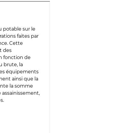
 potable sur le
rations faites par
nce. Cette
t des
en fonction de
 brute, la
 les équipements
ment ainsi que la
sente la somme
e assainissement,
s.