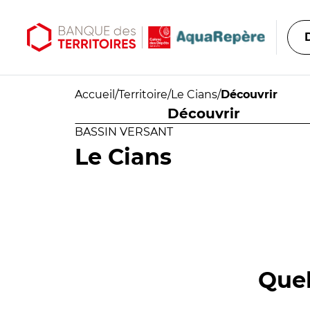
Aller au contenu principal
Aller au menu principal
Accueil
/
Territoire
/
Le Cians
/
Découvrir
Découvrir
BASSIN VERSANT
Le Cians
Quel