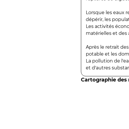
Lorsque les eaux r
dépérir, les popula
Les activités écon
matérielles et des a
Après le retrait d
potable et les do
La pollution de l'
et d'autres substanc
Cartographie des