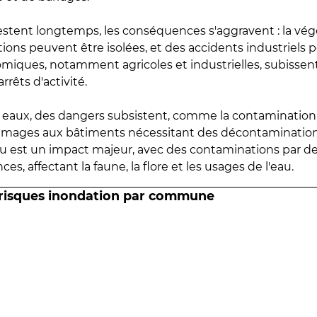
estent longtemps, les conséquences s'aggravent : la vé
tions peuvent être isolées, et des accidents industriels 
omiques, notamment agricoles et industrielles, subissen
rrêts d'activité.
es eaux, des dangers subsistent, comme la contamination
mmages aux bâtiments nécessitant des décontaminations
eau est un impact majeur, avec des contaminations par d
es, affectant la faune, la flore et les usages de l'eau.
 risques inondation par commune