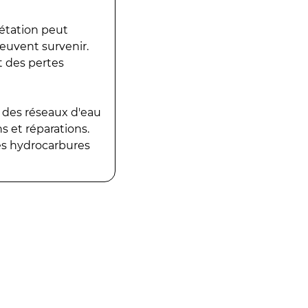
gétation peut
peuvent survenir.
t des pertes
 des réseaux d'eau
 et réparations.
es hydrocarbures