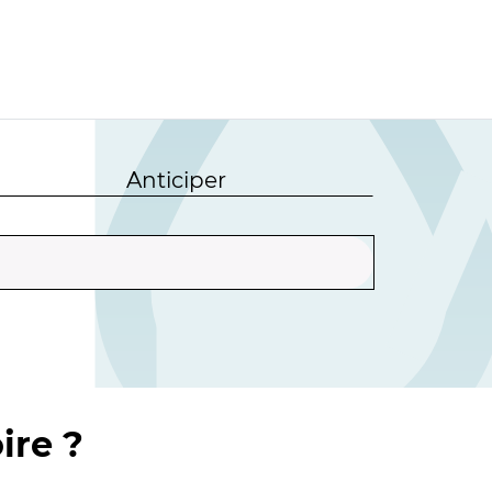
Anticiper
ire ?