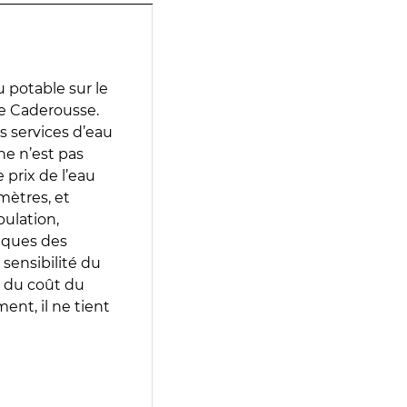
 potable sur le
 de Caderousse.
es services d’eau
e n’est pas
prix de l’eau
amètres, et
pulation,
iques des
 sensibilité du
 du coût du
ent, il ne tient