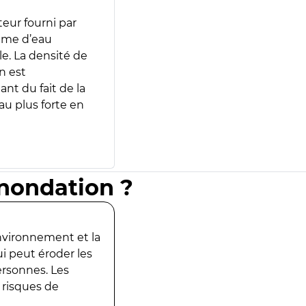
teur fourni par
lume d’eau
e. La densité de
n est
ant du fait de la
u plus forte en
inondation ?
environnement et la
ui peut éroder les
ersonnes. Les
 risques de