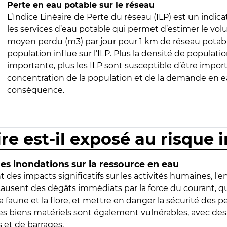
Perte en eau potable sur le réseau
L’Indice Linéaire de Perte du réseau (ILP) est un indica
les services d’eau potable qui permet d’estimer le vo
moyen perdu (m3) par jour pour 1 km de réseau potabl
population influe sur l’ILP. Plus la densité de populatio
importante, plus les ILP sont susceptible d’être import
concentration de la population et de la demande en ea
conséquence.
ire est-il exposé au risque 
s inondations sur la ressource en eau
 des impacts significatifs sur les activités humaines, l'
 causent des dégâts immédiats par la force du courant, q
 faune et la flore, et mettre en danger la sécurité des p
 les biens matériels sont également vulnérables, avec des
 et de barrages.