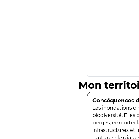
Mon territo
Conséquences de
Les inondations ont
biodiversité. Elles
berges, emporter la
infrastructures et
ruptures de digues