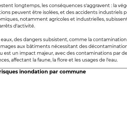
estent longtemps, les conséquences s'aggravent : la vé
tions peuvent être isolées, et des accidents industriels 
omiques, notamment agricoles et industrielles, subissen
rrêts d'activité.
es eaux, des dangers subsistent, comme la contamination
mmages aux bâtiments nécessitant des décontaminations
eau est un impact majeur, avec des contaminations par d
es, affectant la faune, la flore et les usages de l'eau.
 risques inondation par commune