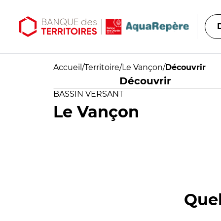
Aller au contenu principal
Aller au menu principal
Accueil
/
Territoire
/
Le Vançon
/
Découvrir
Découvrir
BASSIN VERSANT
Le Vançon
Quel