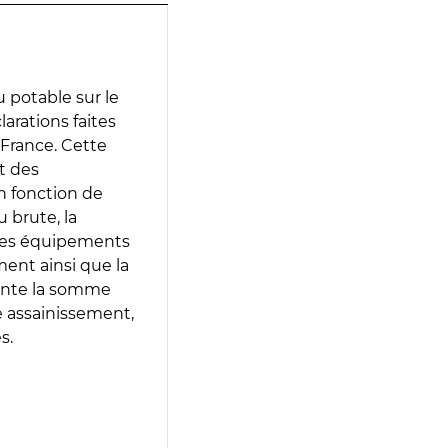
 potable sur le
larations faites
 France. Cette
t des
en fonction de
 brute, la
 les équipements
ment ainsi que la
sente la somme
e assainissement,
s.