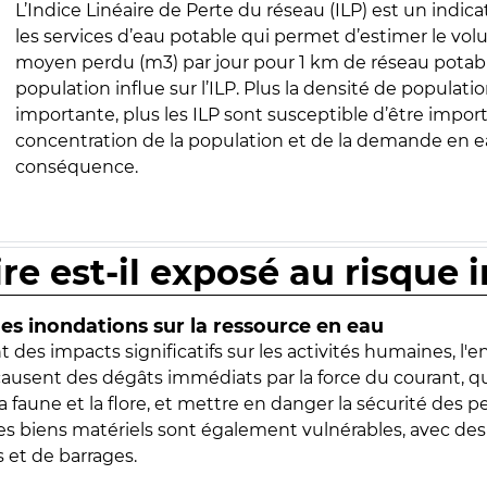
L’Indice Linéaire de Perte du réseau (ILP) est un indica
les services d’eau potable qui permet d’estimer le vo
moyen perdu (m3) par jour pour 1 km de réseau potabl
population influe sur l’ILP. Plus la densité de populatio
importante, plus les ILP sont susceptible d’être import
concentration de la population et de la demande en ea
conséquence.
ire est-il exposé au risque 
s inondations sur la ressource en eau
 des impacts significatifs sur les activités humaines, l'
 causent des dégâts immédiats par la force du courant, q
 faune et la flore, et mettre en danger la sécurité des p
 les biens matériels sont également vulnérables, avec des
 et de barrages.