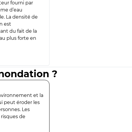
teur fourni par
lume d’eau
e. La densité de
n est
ant du fait de la
u plus forte en
inondation ?
environnement et la
ui peut éroder les
ersonnes. Les
 risques de