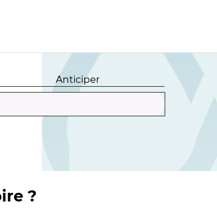
Anticiper
ire ?