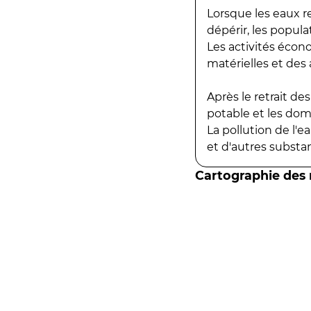
Lorsque les eaux r
dépérir, les popula
Les activités écon
matérielles et des a
Après le retrait d
potable et les do
La pollution de l'
et d'autres substanc
Cartographie des