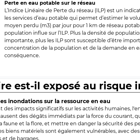
Perte en eau potable sur le réseau
L’Indice Linéaire de Perte du réseau (ILP) est un indica
les services d’eau potable qui permet d’estimer le vo
moyen perdu (m3) par jour pour 1 km de réseau potabl
population influe sur l’ILP. Plus la densité de populatio
importante, plus les ILP sont susceptible d’être import
concentration de la population et de la demande en ea
conséquence.
ire est-il exposé au risque 
s inondations sur la ressource en eau
 des impacts significatifs sur les activités humaines, l'
 causent des dégâts immédiats par la force du courant, q
 faune et la flore, et mettre en danger la sécurité des p
 les biens matériels sont également vulnérables, avec des
 et de barrages.