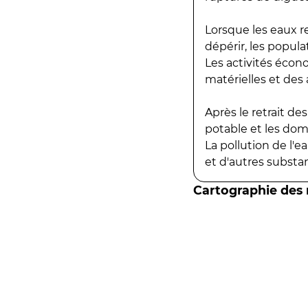
Lorsque les eaux r
dépérir, les popula
Les activités écon
matérielles et des a
Après le retrait d
potable et les do
La pollution de l'
et d'autres substanc
Cartographie des