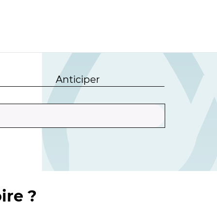
Anticiper
ire ?