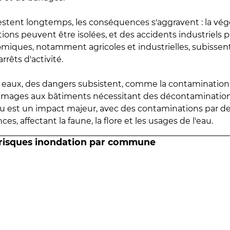
estent longtemps, les conséquences s'aggravent : la vé
tions peuvent être isolées, et des accidents industriels 
omiques, notamment agricoles et industrielles, subissen
rrêts d'activité.
es eaux, des dangers subsistent, comme la contamination
mmages aux bâtiments nécessitant des décontaminations
eau est un impact majeur, avec des contaminations par d
es, affectant la faune, la flore et les usages de l'eau.
 risques inondation par commune