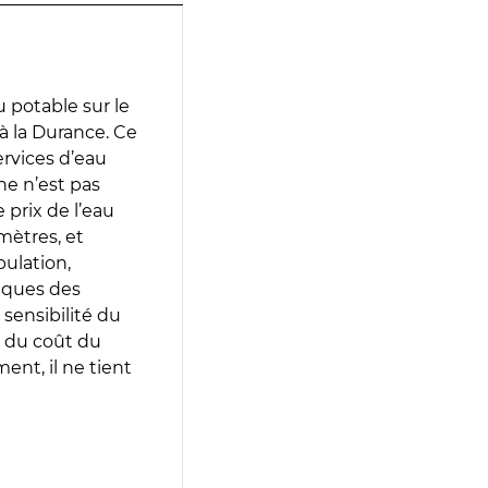
 potable sur le
à la Durance. Ce
services d’eau
e n’est pas
prix de l’eau
amètres, et
pulation,
iques des
 sensibilité du
 du coût du
ent, il ne tient