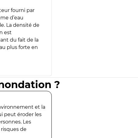
teur fourni par
lume d’eau
e. La densité de
n est
ant du fait de la
u plus forte en
inondation ?
environnement et la
ui peut éroder les
ersonnes. Les
 risques de