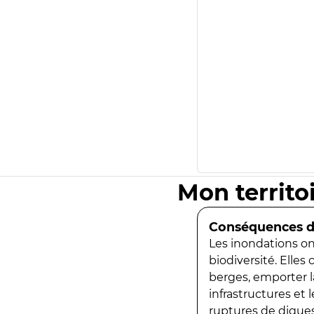
Mon territo
Conséquences de
Les inondations ont
biodiversité. Elles
berges, emporter la
infrastructures et
ruptures de digues