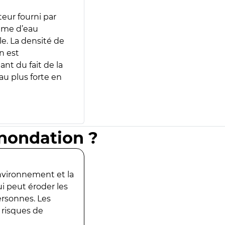
teur fourni par
lume d’eau
e. La densité de
n est
ant du fait de la
u plus forte en
inondation ?
environnement et la
ui peut éroder les
ersonnes. Les
 risques de