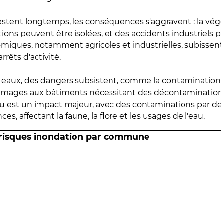
estent longtemps, les conséquences s'aggravent : la vé
tions peuvent être isolées, et des accidents industriels 
omiques, notamment agricoles et industrielles, subissen
rrêts d'activité.
es eaux, des dangers subsistent, comme la contamination
mmages aux bâtiments nécessitant des décontaminations
eau est un impact majeur, avec des contaminations par d
es, affectant la faune, la flore et les usages de l'eau.
 risques inondation par commune