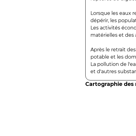
Lorsque les eaux r
dépérir, les popula
Les activités écon
matérielles et des a
Après le retrait d
potable et les do
La pollution de l'
et d'autres substanc
Cartographie des