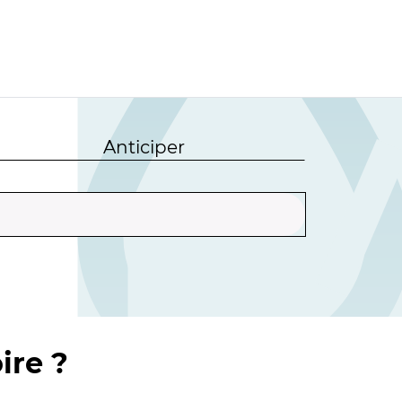
Anticiper
ire ?