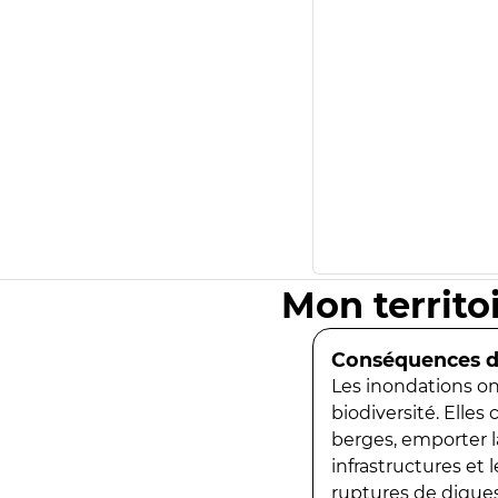
Mon territo
Conséquences de
Les inondations ont
biodiversité. Elles
berges, emporter la
infrastructures et
ruptures de digues