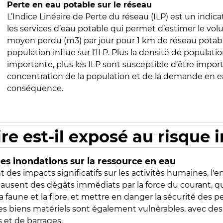
Perte en eau potable sur le réseau
L’Indice Linéaire de Perte du réseau (ILP) est un indica
les services d’eau potable qui permet d’estimer le vo
moyen perdu (m3) par jour pour 1 km de réseau potabl
population influe sur l’ILP. Plus la densité de populatio
importante, plus les ILP sont susceptible d’être import
concentration de la population et de la demande en ea
conséquence.
ire est-il exposé au risque 
s inondations sur la ressource en eau
 des impacts significatifs sur les activités humaines, l'
 causent des dégâts immédiats par la force du courant, q
 faune et la flore, et mettre en danger la sécurité des p
 les biens matériels sont également vulnérables, avec des
 et de barrages.