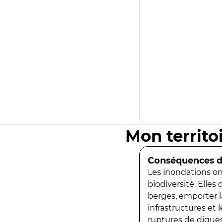
Mon territo
Conséquences de
Les inondations ont
biodiversité. Elles
berges, emporter la
infrastructures et
ruptures de digues