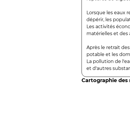
Lorsque les eaux r
dépérir, les popula
Les activités écon
matérielles et des a
Après le retrait d
potable et les do
La pollution de l'
et d'autres substanc
Cartographie des