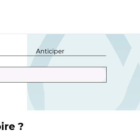
Anticiper
ire ?