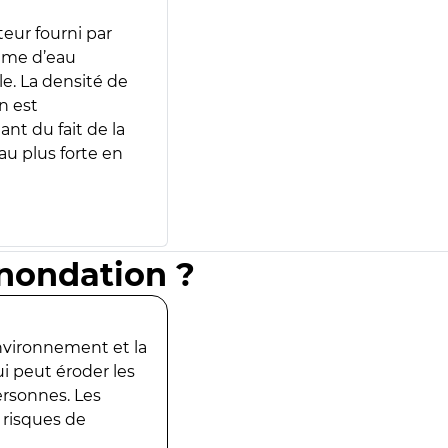
teur fourni par
lume d’eau
e. La densité de
n est
ant du fait de la
u plus forte en
inondation ?
environnement et la
ui peut éroder les
ersonnes. Les
 risques de