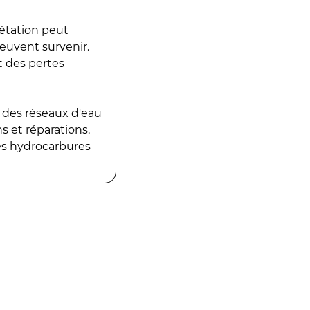
gétation peut
peuvent survenir.
t des pertes
 des réseaux d'eau
 et réparations.
es hydrocarbures