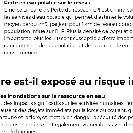
Perte en eau potable sur le réseau
L’Indice Linéaire de Perte du réseau (ILP) est un indica
les services d’eau potable qui permet d’estimer le vo
moyen perdu (m3) par jour pour 1 km de réseau potabl
population influe sur l’ILP. Plus la densité de populatio
importante, plus les ILP sont susceptible d’être import
concentration de la population et de la demande en ea
conséquence.
ire est-il exposé au risque 
s inondations sur la ressource en eau
 des impacts significatifs sur les activités humaines, l'
 causent des dégâts immédiats par la force du courant, q
 faune et la flore, et mettre en danger la sécurité des p
 les biens matériels sont également vulnérables, avec des
 et de barrages.