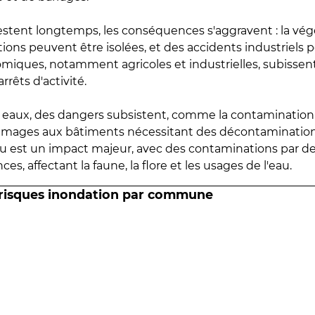
estent longtemps, les conséquences s'aggravent : la vé
tions peuvent être isolées, et des accidents industriels 
omiques, notamment agricoles et industrielles, subissen
rrêts d'activité.
es eaux, des dangers subsistent, comme la contamination
mmages aux bâtiments nécessitant des décontaminations
eau est un impact majeur, avec des contaminations par d
es, affectant la faune, la flore et les usages de l'eau.
 risques inondation par commune