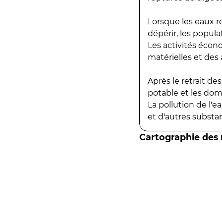
Lorsque les eaux r
dépérir, les popula
Les activités écon
matérielles et des a
Après le retrait d
potable et les do
La pollution de l'
et d'autres substanc
Cartographie des