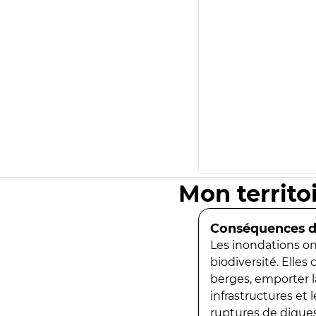
Mon territo
Conséquences de
Les inondations ont
biodiversité. Elles
berges, emporter la
infrastructures et
ruptures de digues