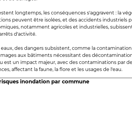
estent longtemps, les conséquences s'aggravent : la vé
tions peuvent être isolées, et des accidents industriels 
omiques, notamment agricoles et industrielles, subissen
rrêts d'activité.
es eaux, des dangers subsistent, comme la contamination
mmages aux bâtiments nécessitant des décontaminations
eau est un impact majeur, avec des contaminations par d
es, affectant la faune, la flore et les usages de l'eau.
 risques inondation par commune