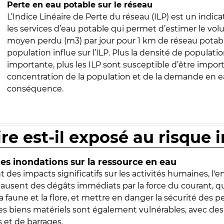
Perte en eau potable sur le réseau
L’Indice Linéaire de Perte du réseau (ILP) est un indica
les services d’eau potable qui permet d’estimer le vo
moyen perdu (m3) par jour pour 1 km de réseau potabl
population influe sur l’ILP. Plus la densité de populatio
importante, plus les ILP sont susceptible d’être import
concentration de la population et de la demande en ea
conséquence.
ire est-il exposé au risque 
s inondations sur la ressource en eau
 des impacts significatifs sur les activités humaines, l'
 causent des dégâts immédiats par la force du courant, q
 faune et la flore, et mettre en danger la sécurité des p
 les biens matériels sont également vulnérables, avec des
 et de barrages.