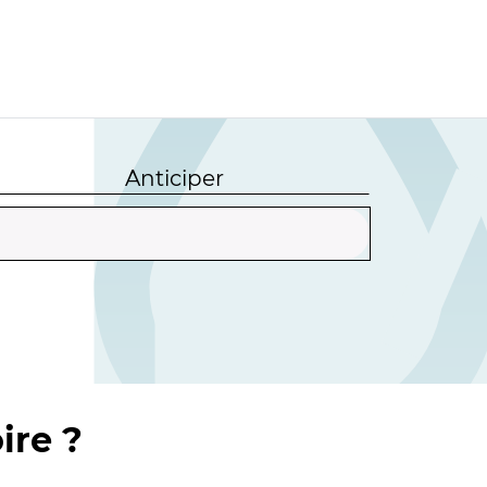
Anticiper
ire ?