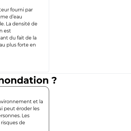
teur fourni par
lume d’eau
e. La densité de
n est
ant du fait de la
u plus forte en
inondation ?
environnement et la
ui peut éroder les
ersonnes. Les
 risques de