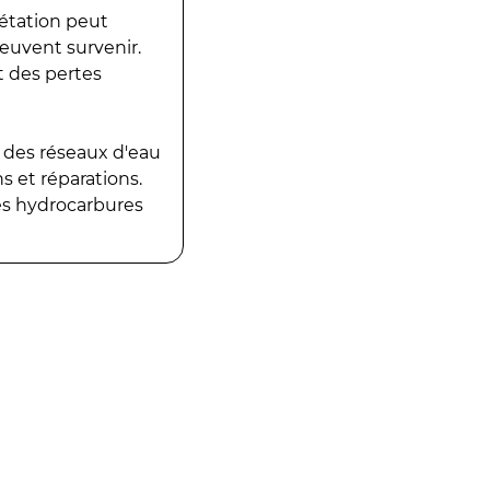
gétation peut
peuvent survenir.
t des pertes
 des réseaux d'eau
 et réparations.
es hydrocarbures