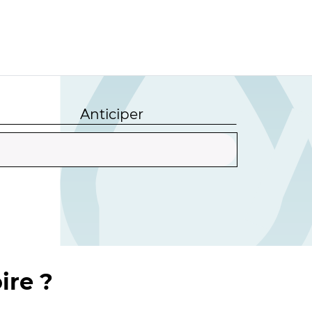
Anticiper
ire ?