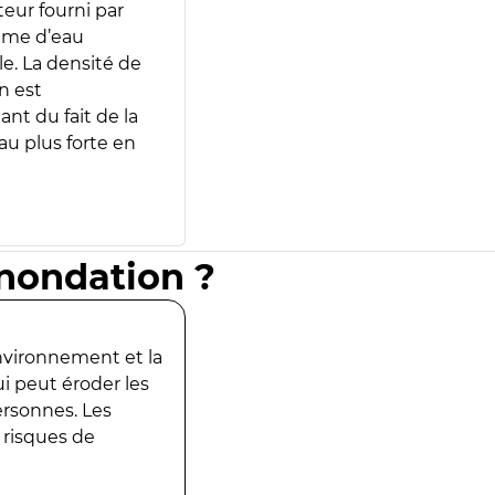
teur fourni par
lume d’eau
e. La densité de
n est
ant du fait de la
u plus forte en
inondation ?
environnement et la
ui peut éroder les
ersonnes. Les
 risques de