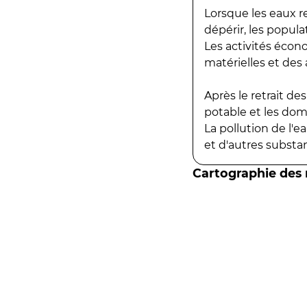
Lorsque les eaux r
dépérir, les popula
Les activités écon
matérielles et des a
Après le retrait d
potable et les do
La pollution de l'
et d'autres substanc
Cartographie des