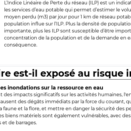
L’Indice Linéaire de Perte du réseau (ILP) est un indica
les services d’eau potable qui permet d’estimer le vo
moyen perdu (m3) par jour pour 1 km de réseau potabl
population influe sur l’ILP. Plus la densité de populatio
importante, plus les ILP sont susceptible d’être import
concentration de la population et de la demande en ea
conséquence.
ire est-il exposé au risque 
s inondations sur la ressource en eau
 des impacts significatifs sur les activités humaines, l'
 causent des dégâts immédiats par la force du courant, q
 faune et la flore, et mettre en danger la sécurité des p
 les biens matériels sont également vulnérables, avec des
 et de barrages.