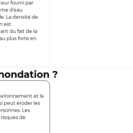
teur fourni par
lume d’eau
e. La densité de
n est
ant du fait de la
u plus forte en
inondation ?
environnement et la
ui peut éroder les
ersonnes. Les
 risques de