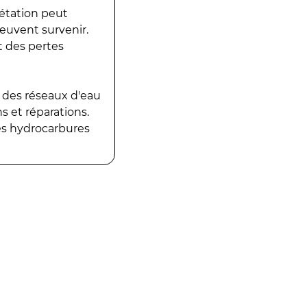
gétation peut
peuvent survenir.
t des pertes
 des réseaux d'eau
 et réparations.
es hydrocarbures