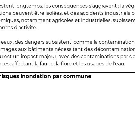
estent longtemps, les conséquences s'aggravent : la vé
tions peuvent être isolées, et des accidents industriels 
omiques, notamment agricoles et industrielles, subissen
rrêts d'activité.
es eaux, des dangers subsistent, comme la contamination
mmages aux bâtiments nécessitant des décontaminations
eau est un impact majeur, avec des contaminations par d
es, affectant la faune, la flore et les usages de l'eau.
 risques inondation par commune