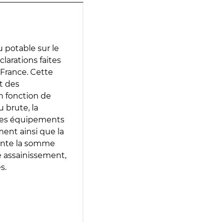
 potable sur le
clarations faites
 France. Cette
t des
en fonction de
 brute, la
 les équipements
ment ainsi que la
sente la somme
e assainissement,
s.