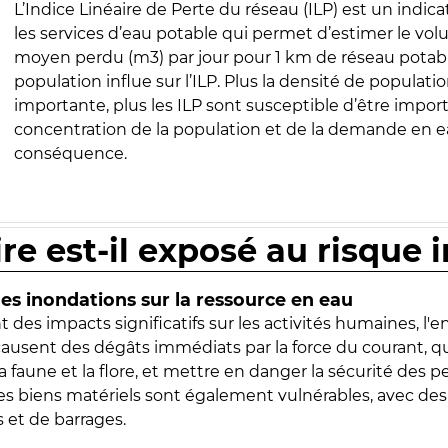
L’Indice Linéaire de Perte du réseau (ILP) est un indica
les services d’eau potable qui permet d’estimer le vo
moyen perdu (m3) par jour pour 1 km de réseau potabl
population influe sur l’ILP. Plus la densité de populatio
importante, plus les ILP sont susceptible d’être import
concentration de la population et de la demande en ea
conséquence.
ire est-il exposé au risque 
s inondations sur la ressource en eau
 des impacts significatifs sur les activités humaines, l'
 causent des dégâts immédiats par la force du courant, q
 faune et la flore, et mettre en danger la sécurité des p
 les biens matériels sont également vulnérables, avec des
 et de barrages.