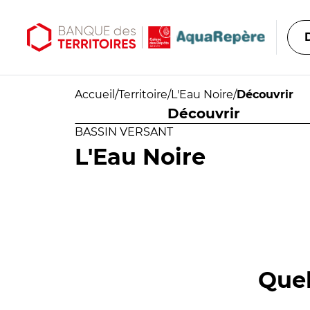
Aller au contenu principal
Aller au menu principal
Accueil
/
Territoire
/
L'Eau Noire
/
Découvrir
Découvrir
BASSIN VERSANT
L'Eau Noire
Quel