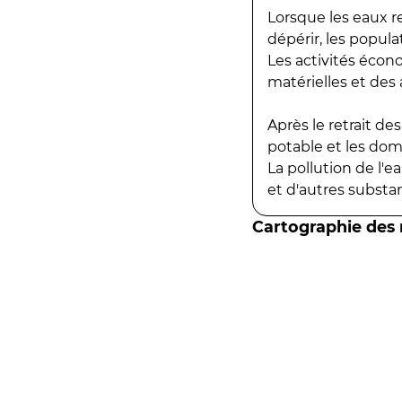
Lorsque les eaux r
dépérir, les popula
Les activités écon
matérielles et des a
Après le retrait d
potable et les do
La pollution de l'
et d'autres substanc
Cartographie des