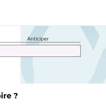
Anticiper
ire ?