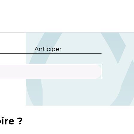
Anticiper
ire ?