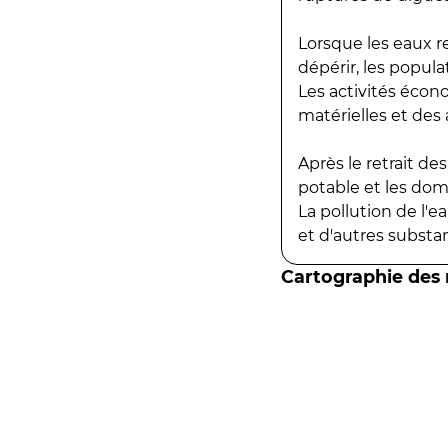
Lorsque les eaux r
dépérir, les popula
Les activités écon
matérielles et des a
Après le retrait d
potable et les do
La pollution de l'
et d'autres substanc
Cartographie des