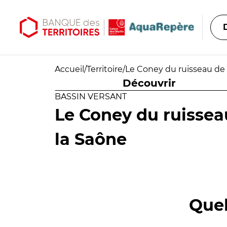
Aller au contenu principal
Aller au menu principal
Accueil
/
Territoire
/
Le Coney du ruisseau de 
Découvrir
BASSIN VERSANT
Le Coney du ruisseau
la Saône
Quel