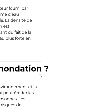
teur fourni par
lume d’eau
e. La densité de
n est
ant du fait de la
u plus forte en
inondation ?
environnement et la
ui peut éroder les
ersonnes. Les
 risques de