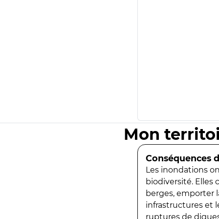
Mon territo
Conséquences de
Les inondations ont
biodiversité. Elles
berges, emporter la
infrastructures et
ruptures de digues