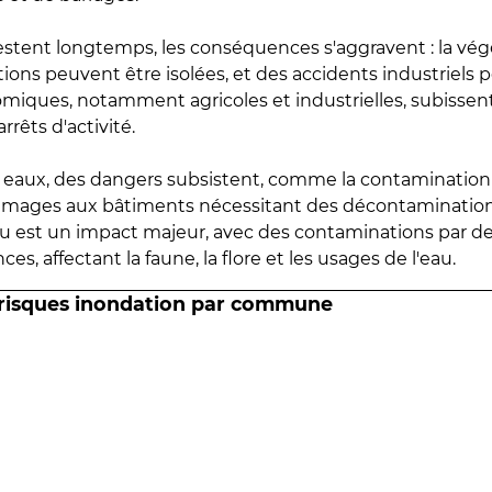
estent longtemps, les conséquences s'aggravent : la vé
tions peuvent être isolées, et des accidents industriels 
omiques, notamment agricoles et industrielles, subissen
rrêts d'activité.
es eaux, des dangers subsistent, comme la contamination
mmages aux bâtiments nécessitant des décontaminations
eau est un impact majeur, avec des contaminations par d
es, affectant la faune, la flore et les usages de l'eau.
 risques inondation par commune