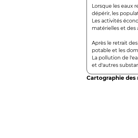
Lorsque les eaux r
dépérir, les popula
Les activités écon
matérielles et des a
Après le retrait d
potable et les do
La pollution de l'
et d'autres substanc
Cartographie des