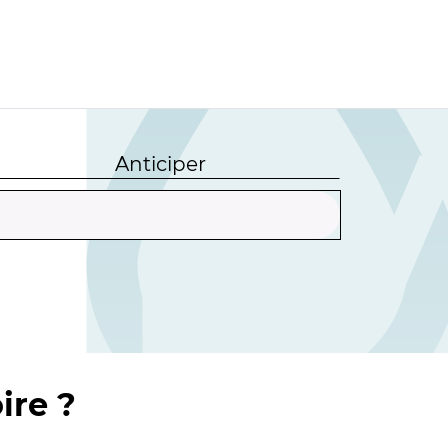
Anticiper
ire ?