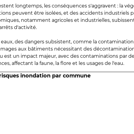
estent longtemps, les conséquences s'aggravent : la vé
tions peuvent être isolées, et des accidents industriels 
omiques, notamment agricoles et industrielles, subissen
rrêts d'activité.
es eaux, des dangers subsistent, comme la contamination
mmages aux bâtiments nécessitant des décontaminations
eau est un impact majeur, avec des contaminations par d
es, affectant la faune, la flore et les usages de l'eau.
 risques inondation par commune