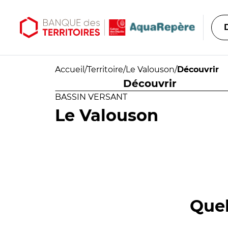
Aller au contenu principal
Aller au menu principal
Accueil
/
Territoire
/
Le Valouson
/
Découvrir
Découvrir
BASSIN VERSANT
Le Valouson
Quel