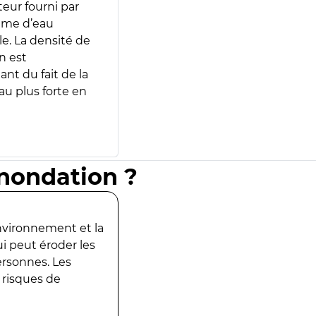
teur fourni par
lume d’eau
e. La densité de
n est
ant du fait de la
u plus forte en
inondation ?
environnement et la
ui peut éroder les
ersonnes. Les
 risques de