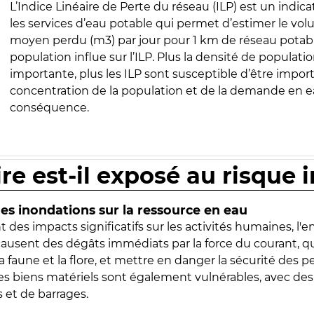
L’Indice Linéaire de Perte du réseau (ILP) est un indica
les services d’eau potable qui permet d’estimer le vo
moyen perdu (m3) par jour pour 1 km de réseau potabl
population influe sur l’ILP. Plus la densité de populatio
importante, plus les ILP sont susceptible d’être import
concentration de la population et de la demande en ea
conséquence.
ire est-il exposé au risque 
s inondations sur la ressource en eau
 des impacts significatifs sur les activités humaines, l'
 causent des dégâts immédiats par la force du courant, q
 faune et la flore, et mettre en danger la sécurité des p
 les biens matériels sont également vulnérables, avec des
 et de barrages.