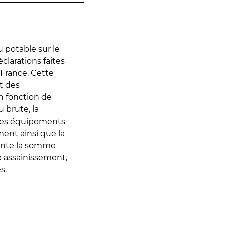
 potable sur le
éclarations faites
 France. Cette
t des
en fonction de
 brute, la
 les équipements
ment ainsi que la
sente la somme
e assainissement,
s.