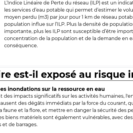
L’Indice Linéaire de Perte du réseau (ILP) est un indica
les services d’eau potable qui permet d’estimer le vo
moyen perdu (m3) par jour pour 1 km de réseau potabl
population influe sur l’ILP. Plus la densité de populatio
importante, plus les ILP sont susceptible d’être import
concentration de la population et de la demande en ea
conséquence.
ire est-il exposé au risque 
s inondations sur la ressource en eau
 des impacts significatifs sur les activités humaines, l'
 causent des dégâts immédiats par la force du courant, q
 faune et la flore, et mettre en danger la sécurité des p
 les biens matériels sont également vulnérables, avec des
 et de barrages.