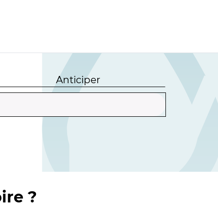
Anticiper
ire ?