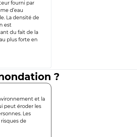
teur fourni par
lume d’eau
e. La densité de
n est
ant du fait de la
u plus forte en
inondation ?
environnement et la
ui peut éroder les
ersonnes. Les
 risques de