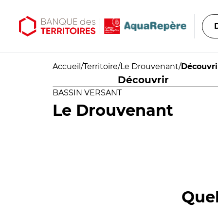
Aller au contenu principal
Aller au menu principal
Accueil
/
Territoire
/
Le Drouvenant
/
Découvri
Découvrir
BASSIN VERSANT
Le Drouvenant
Quel