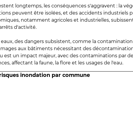
estent longtemps, les conséquences s'aggravent : la vé
tions peuvent être isolées, et des accidents industriels 
omiques, notamment agricoles et industrielles, subissen
rrêts d'activité.
es eaux, des dangers subsistent, comme la contamination
mmages aux bâtiments nécessitant des décontaminations
eau est un impact majeur, avec des contaminations par d
es, affectant la faune, la flore et les usages de l'eau.
 risques inondation par commune