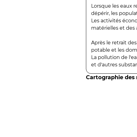
Lorsque les eaux r
dépérir, les popula
Les activités écon
matérielles et des a
Après le retrait d
potable et les do
La pollution de l'
et d'autres substanc
Cartographie des