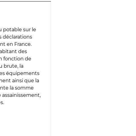
 potable sur le
s déclarations
ent en France.
abitant des
en fonction de
 brute, la
 les équipements
ment ainsi que la
sente la somme
e assainissement,
s.