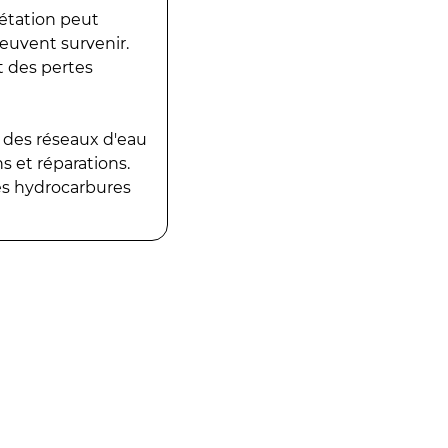
gétation peut
peuvent survenir.
t des pertes
 des réseaux d'eau
 et réparations.
es hydrocarbures