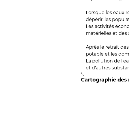
Lorsque les eaux r
dépérir, les popula
Les activités écon
matérielles et des a
Après le retrait d
potable et les do
La pollution de l'
et d'autres substanc
Cartographie des