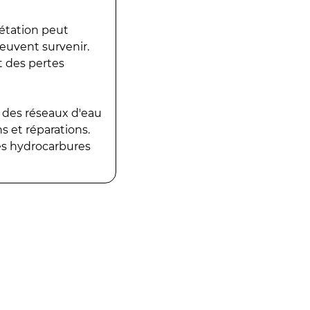
gétation peut
peuvent survenir.
t des pertes
 des réseaux d'eau
 et réparations.
es hydrocarbures