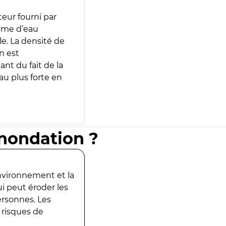
teur fourni par
lume d’eau
e. La densité de
n est
ant du fait de la
u plus forte en
inondation ?
environnement et la
ui peut éroder les
ersonnes. Les
 risques de