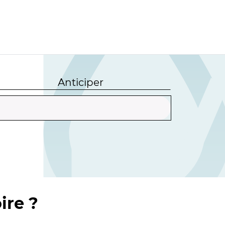
Anticiper
ire ?