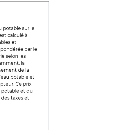
 potable sur le
est calculé à
ables et
 pondérée par le
e selon les
tamment, la
gnement de la
’eau potable et
epteur. Ce prix
 potable et du
 des taxes et