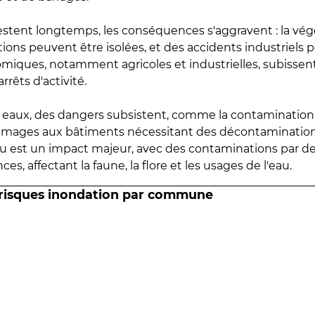
estent longtemps, les conséquences s'aggravent : la vé
tions peuvent être isolées, et des accidents industriels 
omiques, notamment agricoles et industrielles, subissen
rrêts d'activité.
es eaux, des dangers subsistent, comme la contamination
mmages aux bâtiments nécessitant des décontaminations
eau est un impact majeur, avec des contaminations par d
es, affectant la faune, la flore et les usages de l'eau.
 risques inondation par commune