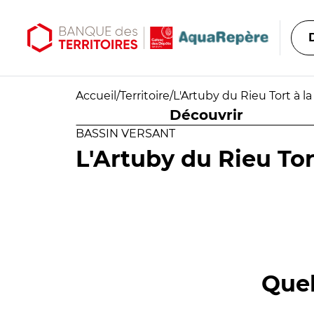
Aller au contenu principal
Aller au menu principal
Accueil
/
Territoire
/
L'Artuby du Rieu Tort à l
Découvrir
BASSIN VERSANT
L'Artuby du Rieu Tor
Quel