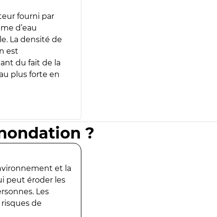
teur fourni par
lume d’eau
e. La densité de
n est
ant du fait de la
u plus forte en
inondation ?
environnement et la
ui peut éroder les
ersonnes. Les
 risques de