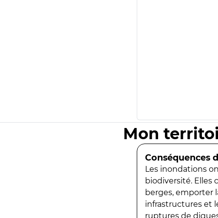
Mon territo
Conséquences de
Les inondations ont
biodiversité. Elles
berges, emporter la
infrastructures et
ruptures de digues