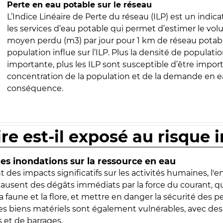
Perte en eau potable sur le réseau
L’Indice Linéaire de Perte du réseau (ILP) est un indica
les services d’eau potable qui permet d’estimer le vo
moyen perdu (m3) par jour pour 1 km de réseau potabl
population influe sur l’ILP. Plus la densité de populatio
importante, plus les ILP sont susceptible d’être import
concentration de la population et de la demande en ea
conséquence.
ire est-il exposé au risque 
s inondations sur la ressource en eau
 des impacts significatifs sur les activités humaines, l'
 causent des dégâts immédiats par la force du courant, q
 faune et la flore, et mettre en danger la sécurité des p
 les biens matériels sont également vulnérables, avec des
 et de barrages.