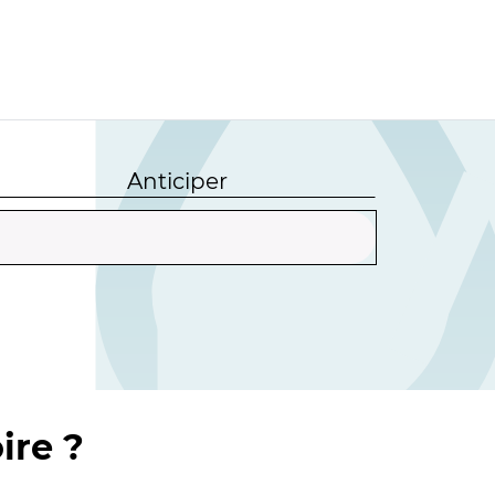
Anticiper
ire ?