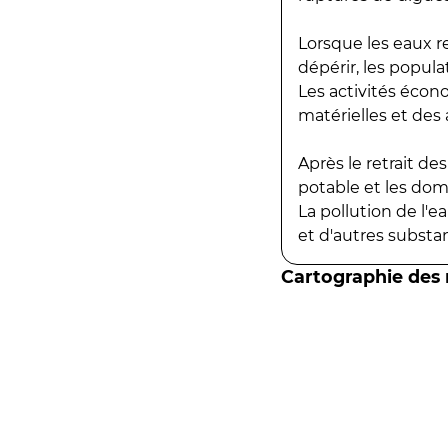
Lorsque les eaux r
dépérir, les popula
Les activités écon
matérielles et des a
Après le retrait d
potable et les do
La pollution de l'
et d'autres substanc
Cartographie des