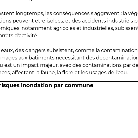
estent longtemps, les conséquences s'aggravent : la vé
tions peuvent être isolées, et des accidents industriels 
omiques, notamment agricoles et industrielles, subissen
rrêts d'activité.
es eaux, des dangers subsistent, comme la contamination
mmages aux bâtiments nécessitant des décontaminations
eau est un impact majeur, avec des contaminations par d
es, affectant la faune, la flore et les usages de l'eau.
 risques inondation par commune