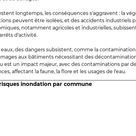
estent longtemps, les conséquences s'aggravent : la vé
tions peuvent être isolées, et des accidents industriels 
omiques, notamment agricoles et industrielles, subissen
rrêts d'activité.
es eaux, des dangers subsistent, comme la contamination
mmages aux bâtiments nécessitant des décontaminations
eau est un impact majeur, avec des contaminations par d
es, affectant la faune, la flore et les usages de l'eau.
 risques inondation par commune