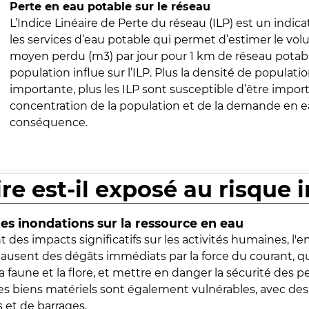
Perte en eau potable sur le réseau
L’Indice Linéaire de Perte du réseau (ILP) est un indica
les services d’eau potable qui permet d’estimer le vo
moyen perdu (m3) par jour pour 1 km de réseau potabl
population influe sur l’ILP. Plus la densité de populatio
importante, plus les ILP sont susceptible d’être import
concentration de la population et de la demande en ea
conséquence.
ire est-il exposé au risque 
s inondations sur la ressource en eau
 des impacts significatifs sur les activités humaines, l'
 causent des dégâts immédiats par la force du courant, q
 faune et la flore, et mettre en danger la sécurité des p
 les biens matériels sont également vulnérables, avec des
 et de barrages.