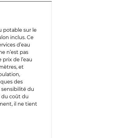
 potable sur le
ulon inclus. Ce
services d’eau
e n’est pas
prix de l’eau
amètres, et
pulation,
iques des
 sensibilité du
 du coût du
ent, il ne tient