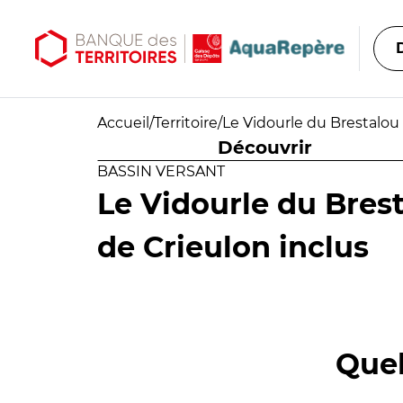
Aller au contenu principal
Aller au menu principal
Accueil
/
Territoire
/
Le Vidourle du Brestalou 
Découvrir
BASSIN VERSANT
Le Vidourle du Bres
de Crieulon inclus
Quel