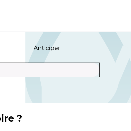
Anticiper
ire ?