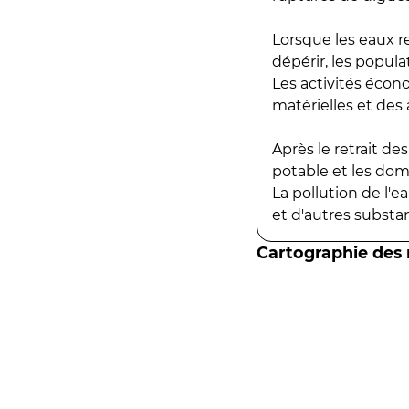
Lorsque les eaux r
dépérir, les popula
Les activités écon
matérielles et des a
Après le retrait d
potable et les do
La pollution de l'
et d'autres substanc
Cartographie des