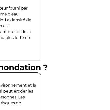
teur fourni par
lume d’eau
e. La densité de
n est
ant du fait de la
u plus forte en
inondation ?
environnement et la
ui peut éroder les
ersonnes. Les
 risques de