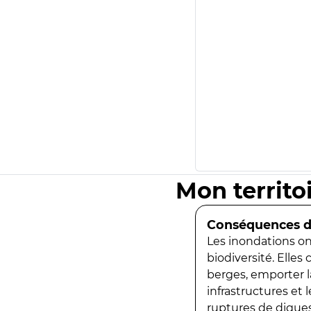
Mon territo
Conséquences de
Les inondations ont
biodiversité. Elles
berges, emporter la
infrastructures et
ruptures de digues