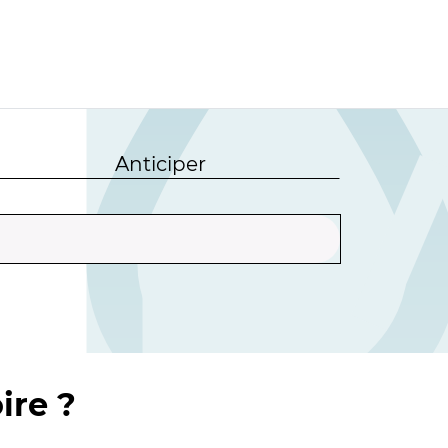
Anticiper
ire ?