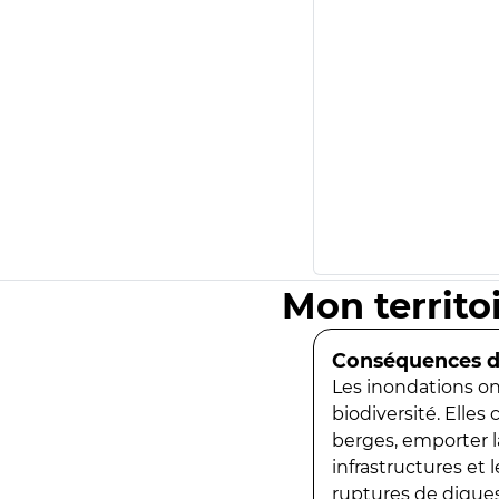
Mon territo
Conséquences de
Les inondations ont
biodiversité. Elles
berges, emporter la
infrastructures et
ruptures de digues