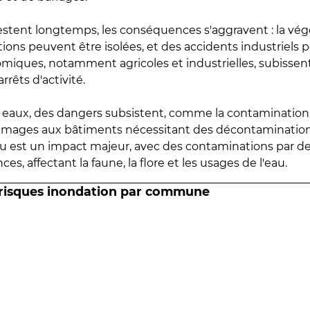
estent longtemps, les conséquences s'aggravent : la vé
tions peuvent être isolées, et des accidents industriels 
omiques, notamment agricoles et industrielles, subissen
rrêts d'activité.
es eaux, des dangers subsistent, comme la contamination
mmages aux bâtiments nécessitant des décontaminations
eau est un impact majeur, avec des contaminations par d
es, affectant la faune, la flore et les usages de l'eau.
 risques inondation par commune