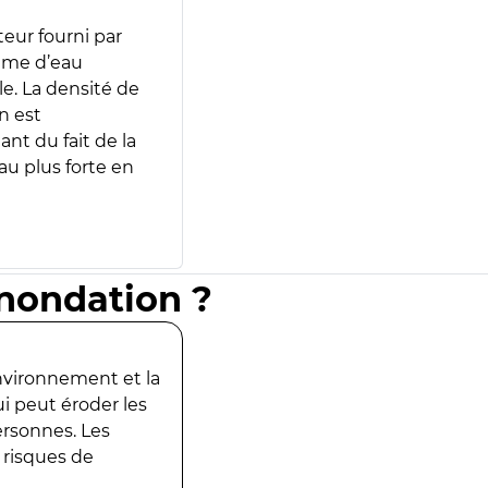
teur fourni par
lume d’eau
e. La densité de
n est
ant du fait de la
u plus forte en
inondation ?
environnement et la
ui peut éroder les
ersonnes. Les
 risques de