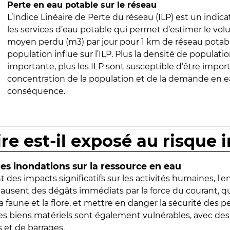
Perte en eau potable sur le réseau
L’Indice Linéaire de Perte du réseau (ILP) est un indica
les services d’eau potable qui permet d’estimer le vo
moyen perdu (m3) par jour pour 1 km de réseau potabl
population influe sur l’ILP. Plus la densité de populatio
importante, plus les ILP sont susceptible d’être import
concentration de la population et de la demande en ea
conséquence.
ire est-il exposé au risque 
s inondations sur la ressource en eau
 des impacts significatifs sur les activités humaines, l'
 causent des dégâts immédiats par la force du courant, q
 faune et la flore, et mettre en danger la sécurité des p
 les biens matériels sont également vulnérables, avec des
 et de barrages.