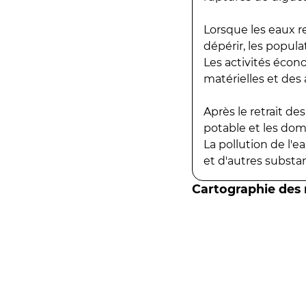
Lorsque les eaux r
dépérir, les popula
Les activités écon
matérielles et des a
Après le retrait d
potable et les do
La pollution de l'
et d'autres substanc
Cartographie des