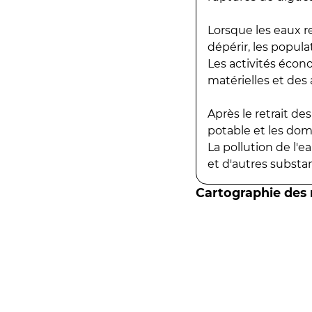
Lorsque les eaux r
dépérir, les popula
Les activités écon
matérielles et des a
Après le retrait d
potable et les do
La pollution de l'
et d'autres substanc
Cartographie des