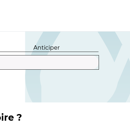
Anticiper
ire ?