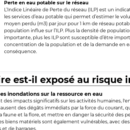
Perte en eau potable sur le réseau
L’Indice Linéaire de Perte du réseau (ILP) est un indica
les services d’eau potable qui permet d’estimer le vo
moyen perdu (m3) par jour pour 1 km de réseau potabl
population influe sur l’ILP. Plus la densité de populatio
importante, plus les ILP sont susceptible d’être import
concentration de la population et de la demande en ea
conséquence.
ire est-il exposé au risque 
s inondations sur la ressource en eau
 des impacts significatifs sur les activités humaines, l'
 causent des dégâts immédiats par la force du courant, q
 faune et la flore, et mettre en danger la sécurité des p
 les biens matériels sont également vulnérables, avec des
 et de barrages.