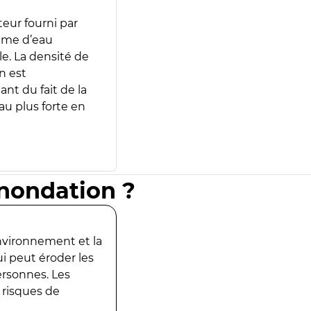
teur fourni par
lume d’eau
e. La densité de
n est
ant du fait de la
u plus forte en
inondation ?
environnement et la
ui peut éroder les
ersonnes. Les
 risques de