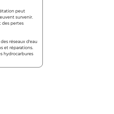
gétation peut
peuvent survenir.
t des pertes
 des réseaux d'eau
 et réparations.
es hydrocarbures