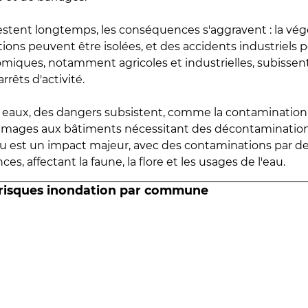
estent longtemps, les conséquences s'aggravent : la vé
tions peuvent être isolées, et des accidents industriels 
omiques, notamment agricoles et industrielles, subissen
rrêts d'activité.
es eaux, des dangers subsistent, comme la contamination
mmages aux bâtiments nécessitant des décontaminations
eau est un impact majeur, avec des contaminations par d
es, affectant la faune, la flore et les usages de l'eau.
 risques inondation par commune