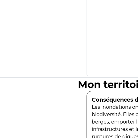
Mon territo
Conséquences de
Les inondations ont
biodiversité. Elles
berges, emporter la
infrastructures et
ruptures de digues