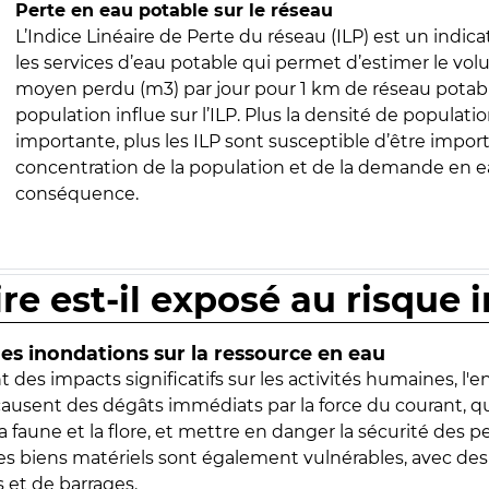
Perte en eau potable sur le réseau
L’Indice Linéaire de Perte du réseau (ILP) est un indica
les services d’eau potable qui permet d’estimer le vo
moyen perdu (m3) par jour pour 1 km de réseau potabl
population influe sur l’ILP. Plus la densité de populatio
importante, plus les ILP sont susceptible d’être import
concentration de la population et de la demande en ea
conséquence.
ire est-il exposé au risque 
s inondations sur la ressource en eau
 des impacts significatifs sur les activités humaines, l'
 causent des dégâts immédiats par la force du courant, q
 faune et la flore, et mettre en danger la sécurité des p
 les biens matériels sont également vulnérables, avec des
 et de barrages.