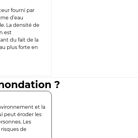
teur fourni par
lume d’eau
e. La densité de
n est
ant du fait de la
u plus forte en
inondation ?
environnement et la
ui peut éroder les
ersonnes. Les
 risques de