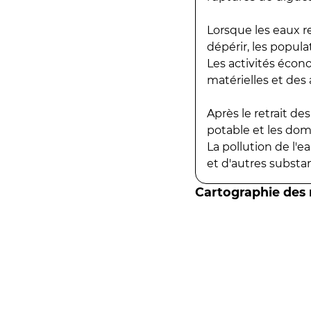
Lorsque les eaux r
dépérir, les popula
Les activités écon
matérielles et des a
Après le retrait d
potable et les do
La pollution de l'
et d'autres substanc
Cartographie des