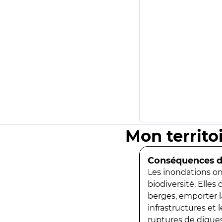
Mon territo
Conséquences de
Les inondations ont
biodiversité. Elles
berges, emporter la
infrastructures et
ruptures de digues