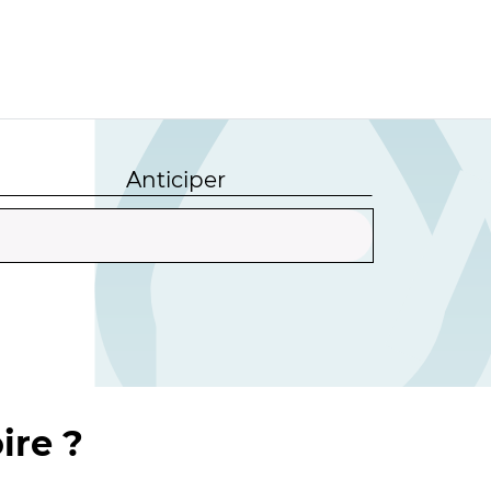
Anticiper
ire ?