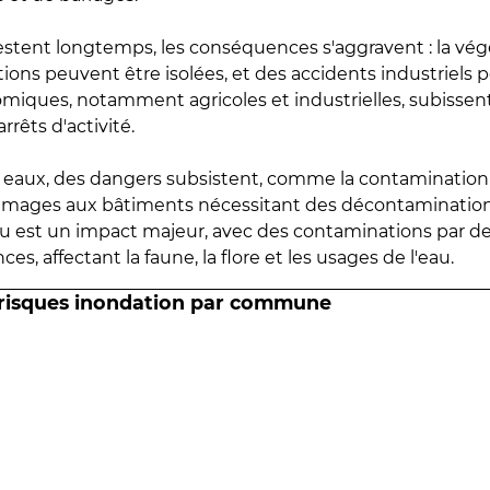
estent longtemps, les conséquences s'aggravent : la vé
tions peuvent être isolées, et des accidents industriels 
omiques, notamment agricoles et industrielles, subissen
rrêts d'activité.
es eaux, des dangers subsistent, comme la contamination
mmages aux bâtiments nécessitant des décontaminations
eau est un impact majeur, avec des contaminations par d
es, affectant la faune, la flore et les usages de l'eau.
 risques inondation par commune