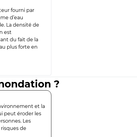
teur fourni par
lume d’eau
e. La densité de
n est
ant du fait de la
u plus forte en
inondation ?
environnement et la
ui peut éroder les
ersonnes. Les
 risques de