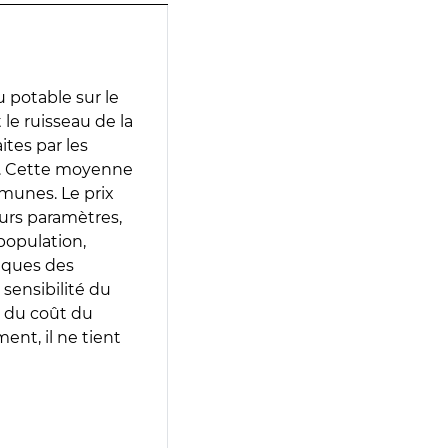
 potable sur le
 le ruisseau de la
ites par les
e. Cette moyenne
munes. Le prix
eurs paramètres,
population,
iques des
 sensibilité du
 du coût du
ent, il ne tient