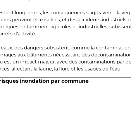
estent longtemps, les conséquences s'aggravent : la vé
tions peuvent être isolées, et des accidents industriels 
omiques, notamment agricoles et industrielles, subissen
rrêts d'activité.
es eaux, des dangers subsistent, comme la contamination
mmages aux bâtiments nécessitant des décontaminations
eau est un impact majeur, avec des contaminations par d
es, affectant la faune, la flore et les usages de l'eau.
 risques inondation par commune