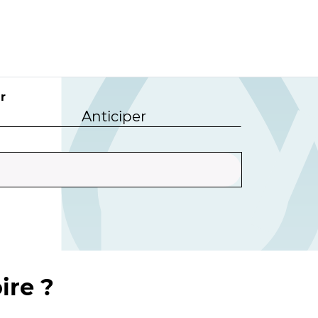
r
Anticiper
ire ?