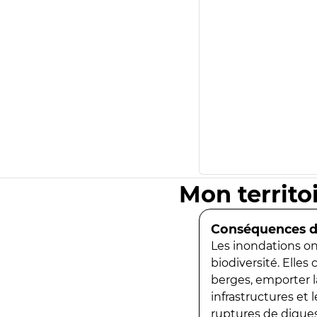
Mon territo
Conséquences de
Les inondations ont
biodiversité. Elles
berges, emporter la
infrastructures et
ruptures de digues