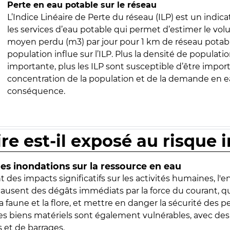
Perte en eau potable sur le réseau
L’Indice Linéaire de Perte du réseau (ILP) est un indica
les services d’eau potable qui permet d’estimer le vo
moyen perdu (m3) par jour pour 1 km de réseau potabl
population influe sur l’ILP. Plus la densité de populatio
importante, plus les ILP sont susceptible d’être import
concentration de la population et de la demande en ea
conséquence.
ire est-il exposé au risque 
s inondations sur la ressource en eau
 des impacts significatifs sur les activités humaines, l'
 causent des dégâts immédiats par la force du courant, q
 faune et la flore, et mettre en danger la sécurité des p
 les biens matériels sont également vulnérables, avec des
 et de barrages.