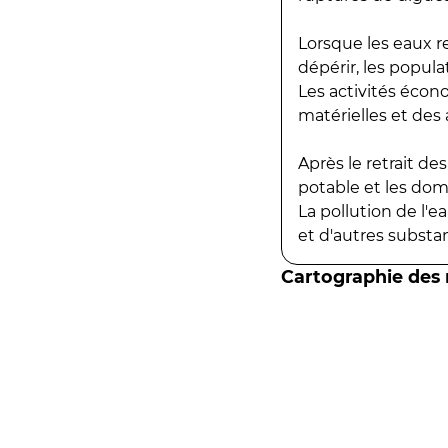
Lorsque les eaux r
dépérir, les popula
Les activités écon
matérielles et des a
Après le retrait d
potable et les do
La pollution de l'
et d'autres substanc
Cartographie des