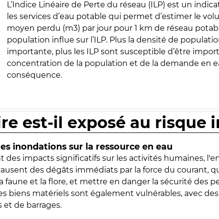
L’Indice Linéaire de Perte du réseau (ILP) est un indica
les services d’eau potable qui permet d’estimer le vo
moyen perdu (m3) par jour pour 1 km de réseau potabl
population influe sur l’ILP. Plus la densité de populatio
importante, plus les ILP sont susceptible d’être import
concentration de la population et de la demande en ea
conséquence.
ire est-il exposé au risque 
s inondations sur la ressource en eau
 des impacts significatifs sur les activités humaines, l'
 causent des dégâts immédiats par la force du courant, q
 faune et la flore, et mettre en danger la sécurité des p
 les biens matériels sont également vulnérables, avec des
 et de barrages.