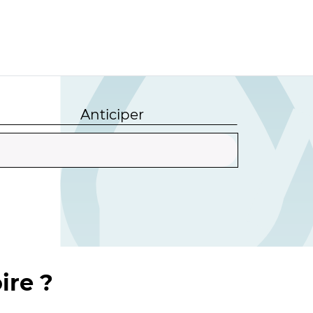
Anticiper
ire ?