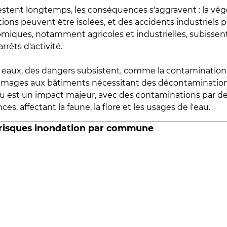
estent longtemps, les conséquences s'aggravent : la vé
tions peuvent être isolées, et des accidents industriels 
omiques, notamment agricoles et industrielles, subissen
rrêts d'activité.
es eaux, des dangers subsistent, comme la contamination
mmages aux bâtiments nécessitant des décontaminations
eau est un impact majeur, avec des contaminations par d
es, affectant la faune, la flore et les usages de l'eau.
 risques inondation par commune