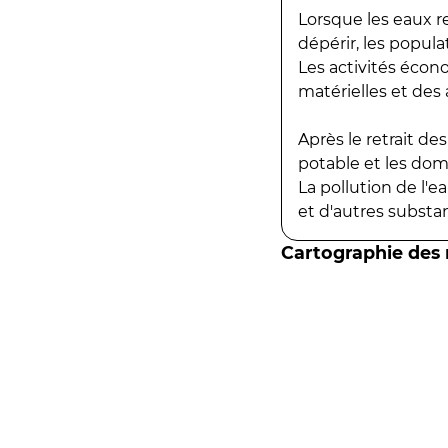
Lorsque les eaux r
dépérir, les popula
Les activités écon
matérielles et des a
Après le retrait d
potable et les do
La pollution de l'
et d'autres substanc
Cartographie des