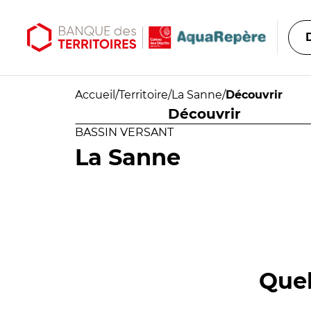
Aller au contenu principal
Aller au menu principal
Accueil
/
Territoire
/
La Sanne
/
Découvrir
Découvrir
BASSIN VERSANT
La Sanne
Quel