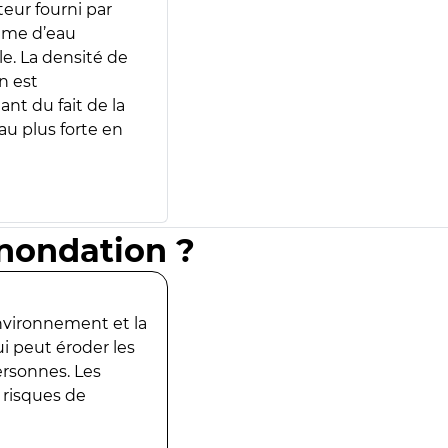
teur fourni par
lume d’eau
e. La densité de
n est
ant du fait de la
u plus forte en
inondation ?
environnement et la
ui peut éroder les
ersonnes. Les
 risques de