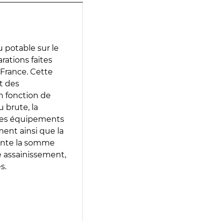
 potable sur le
arations faites
 France. Cette
t des
en fonction de
 brute, la
 les équipements
ment ainsi que la
sente la somme
e assainissement,
s.