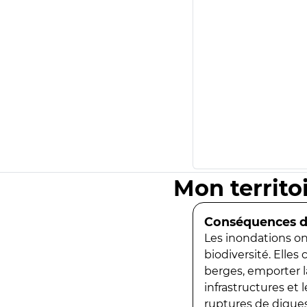
Mon territo
Conséquences de
Les inondations ont
biodiversité. Elles
berges, emporter la
infrastructures et
ruptures de digues