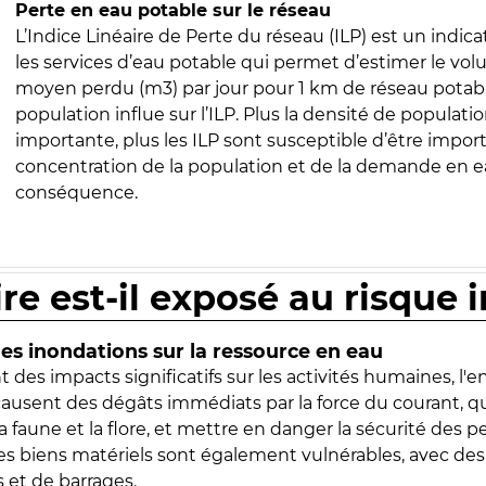
Perte en eau potable sur le réseau
L’Indice Linéaire de Perte du réseau (ILP) est un indica
les services d’eau potable qui permet d’estimer le vo
moyen perdu (m3) par jour pour 1 km de réseau potabl
population influe sur l’ILP. Plus la densité de populatio
importante, plus les ILP sont susceptible d’être import
concentration de la population et de la demande en ea
conséquence.
ire est-il exposé au risque 
s inondations sur la ressource en eau
 des impacts significatifs sur les activités humaines, l'
 causent des dégâts immédiats par la force du courant, q
 faune et la flore, et mettre en danger la sécurité des p
 les biens matériels sont également vulnérables, avec des
 et de barrages.