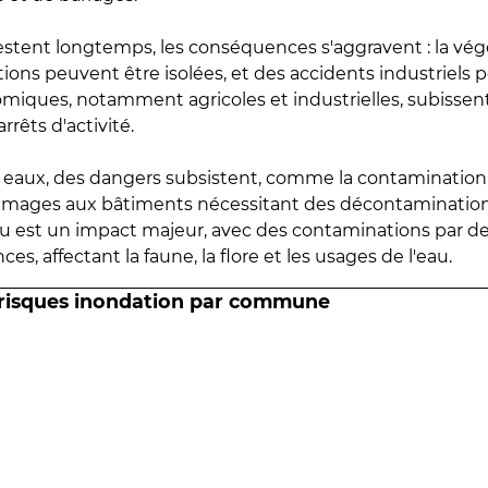
estent longtemps, les conséquences s'aggravent : la vé
tions peuvent être isolées, et des accidents industriels 
omiques, notamment agricoles et industrielles, subissen
rrêts d'activité.
es eaux, des dangers subsistent, comme la contamination
mmages aux bâtiments nécessitant des décontaminations
eau est un impact majeur, avec des contaminations par d
es, affectant la faune, la flore et les usages de l'eau.
 risques inondation par commune