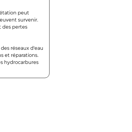
gétation peut
peuvent survenir.
t des pertes
 des réseaux d'eau
 et réparations.
es hydrocarbures