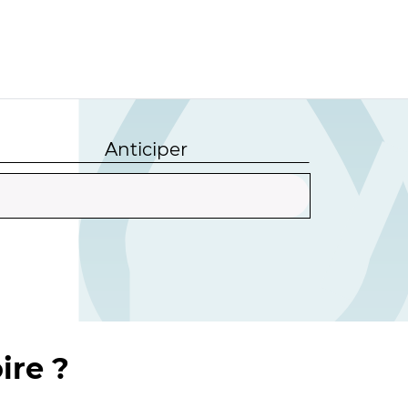
Anticiper
ire ?