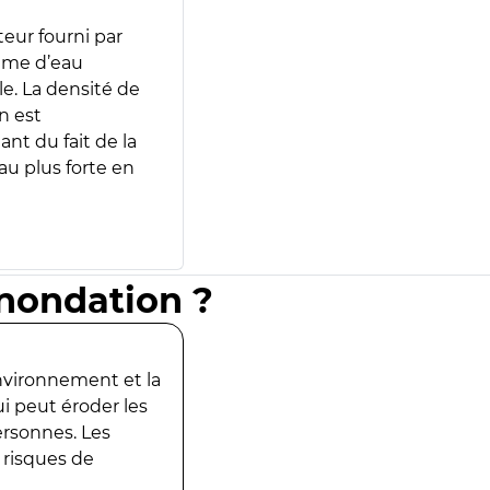
teur fourni par
lume d’eau
e. La densité de
n est
ant du fait de la
u plus forte en
inondation ?
environnement et la
ui peut éroder les
ersonnes. Les
 risques de