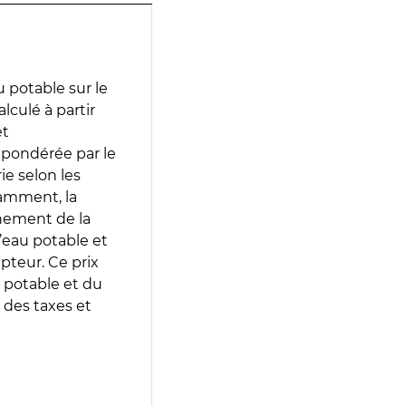
 potable sur le
lculé à partir
et
 pondérée par le
e selon les
tamment, la
gnement de la
’eau potable et
epteur. Ce prix
 potable et du
 des taxes et