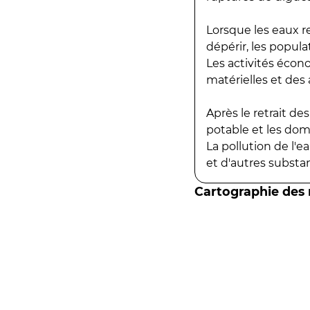
Lorsque les eaux r
dépérir, les popula
Les activités écon
matérielles et des a
Après le retrait d
potable et les do
La pollution de l'
et d'autres substanc
Cartographie des