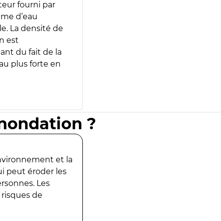
teur fourni par
lume d’eau
e. La densité de
n est
ant du fait de la
u plus forte en
inondation ?
environnement et la
ui peut éroder les
ersonnes. Les
 risques de