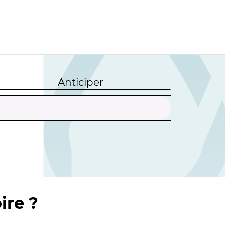
Anticiper
ire ?