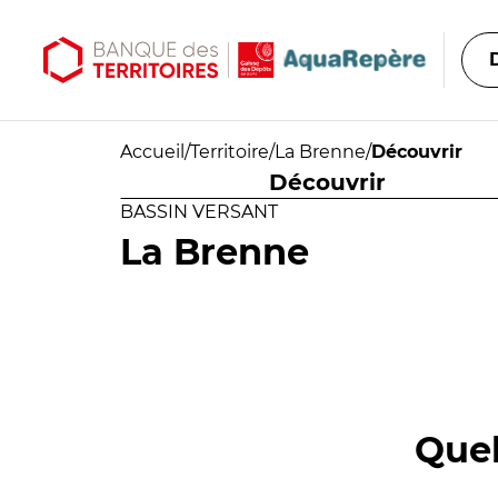
Aller au contenu principal
Aller au menu principal
Accueil
/
Territoire
/
La Brenne
/
Découvrir
Découvrir
BASSIN VERSANT
La Brenne
Quel