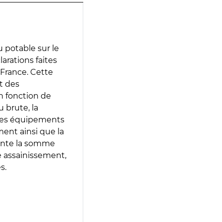
 potable sur le
larations faites
 France. Cette
t des
en fonction de
 brute, la
 les équipements
ment ainsi que la
sente la somme
e assainissement,
s.