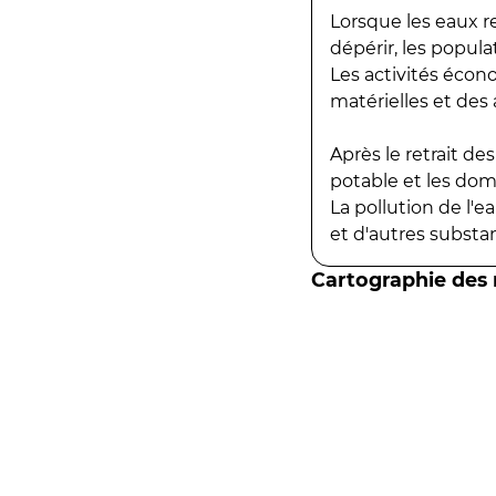
Lorsque les eaux r
dépérir, les popula
Les activités écon
matérielles et des a
Après le retrait d
potable et les do
La pollution de l'
et d'autres substanc
Cartographie des