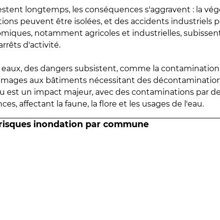
estent longtemps, les conséquences s'aggravent : la vé
tions peuvent être isolées, et des accidents industriels 
omiques, notamment agricoles et industrielles, subissen
rrêts d'activité.
es eaux, des dangers subsistent, comme la contamination
mmages aux bâtiments nécessitant des décontaminations
eau est un impact majeur, avec des contaminations par d
es, affectant la faune, la flore et les usages de l'eau.
 risques inondation par commune