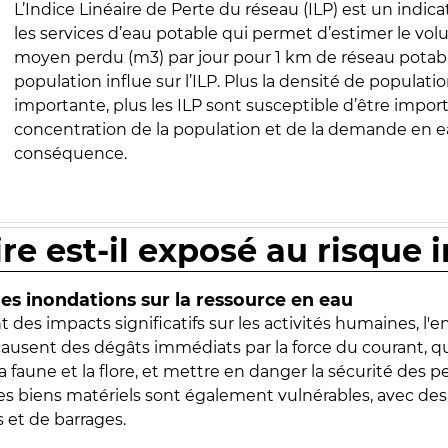
L’Indice Linéaire de Perte du réseau (ILP) est un indica
les services d’eau potable qui permet d’estimer le vo
moyen perdu (m3) par jour pour 1 km de réseau potabl
population influe sur l’ILP. Plus la densité de populatio
importante, plus les ILP sont susceptible d’être import
concentration de la population et de la demande en ea
conséquence.
ire est-il exposé au risque 
s inondations sur la ressource en eau
 des impacts significatifs sur les activités humaines, l'
 causent des dégâts immédiats par la force du courant, q
 faune et la flore, et mettre en danger la sécurité des p
 les biens matériels sont également vulnérables, avec des
 et de barrages.