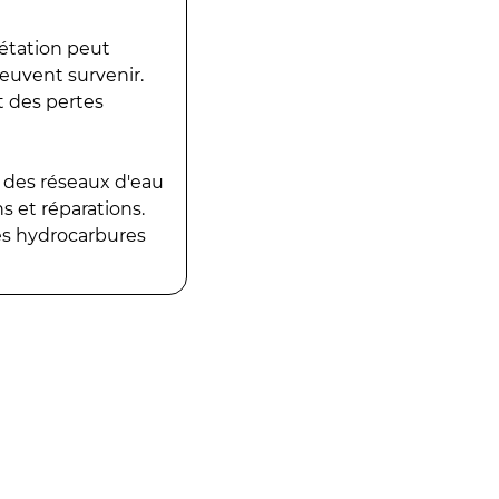
gétation peut
peuvent survenir.
t des pertes
 des réseaux d'eau
 et réparations.
es hydrocarbures