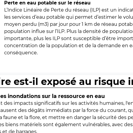
Perte en eau potable sur le réseau
L’Indice Linéaire de Perte du réseau (ILP) est un indica
les services d’eau potable qui permet d’estimer le vo
moyen perdu (m3) par jour pour 1 km de réseau potabl
population influe sur l’ILP. Plus la densité de populatio
importante, plus les ILP sont susceptible d’être import
concentration de la population et de la demande en ea
conséquence.
ire est-il exposé au risque 
s inondations sur la ressource en eau
 des impacts significatifs sur les activités humaines, l'
 causent des dégâts immédiats par la force du courant, q
 faune et la flore, et mettre en danger la sécurité des p
 les biens matériels sont également vulnérables, avec des
 et de barrages.