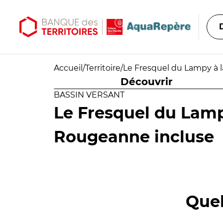
Aller au contenu principal
Aller au menu principal
Accueil
/
Territoire
/
Le Fresquel du Lampy à 
Découvrir
BASSIN VERSANT
Le Fresquel du Lamp
Rougeanne incluse
Quel