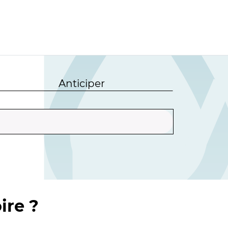
Anticiper
ire ?