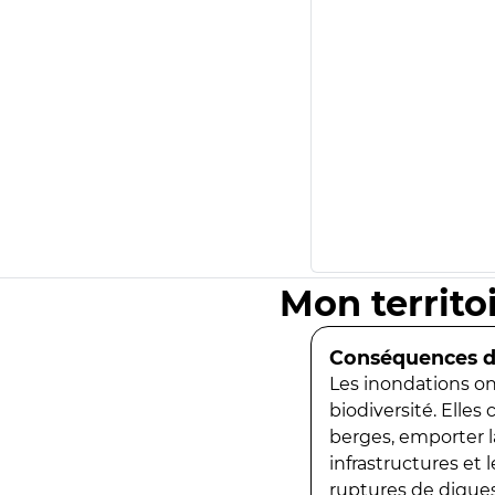
Mon territo
Conséquences de
Les inondations ont
biodiversité. Elles
berges, emporter la
infrastructures et
ruptures de digues