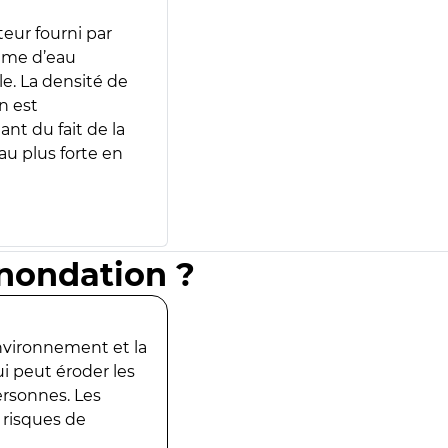
teur fourni par
lume d’eau
e. La densité de
n est
ant du fait de la
u plus forte en
inondation ?
environnement et la
ui peut éroder les
ersonnes. Les
 risques de