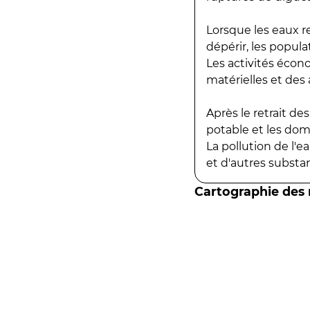
Lorsque les eaux r
dépérir, les popula
Les activités écon
matérielles et des a
Après le retrait d
potable et les do
La pollution de l'
et d'autres substanc
Cartographie des