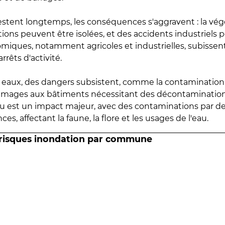
estent longtemps, les conséquences s'aggravent : la vé
tions peuvent être isolées, et des accidents industriels 
omiques, notamment agricoles et industrielles, subissen
rrêts d'activité.
es eaux, des dangers subsistent, comme la contamination
mmages aux bâtiments nécessitant des décontaminations
eau est un impact majeur, avec des contaminations par d
es, affectant la faune, la flore et les usages de l'eau.
 risques inondation par commune