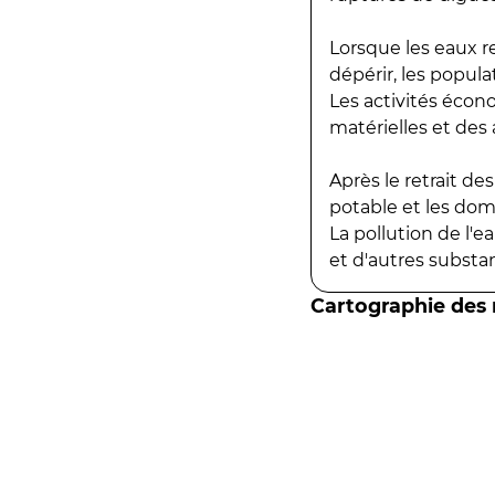
Lorsque les eaux r
dépérir, les popula
Les activités écon
matérielles et des a
Après le retrait d
potable et les do
La pollution de l'
et d'autres substanc
Cartographie des