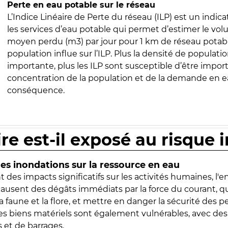
Perte en eau potable sur le réseau
L’Indice Linéaire de Perte du réseau (ILP) est un indica
les services d’eau potable qui permet d’estimer le vo
moyen perdu (m3) par jour pour 1 km de réseau potabl
population influe sur l’ILP. Plus la densité de populatio
importante, plus les ILP sont susceptible d’être import
concentration de la population et de la demande en ea
conséquence.
ire est-il exposé au risque 
s inondations sur la ressource en eau
 des impacts significatifs sur les activités humaines, l'
 causent des dégâts immédiats par la force du courant, q
 faune et la flore, et mettre en danger la sécurité des p
 les biens matériels sont également vulnérables, avec des
 et de barrages.