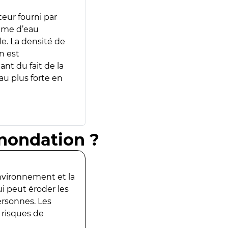
teur fourni par
lume d’eau
e. La densité de
n est
ant du fait de la
u plus forte en
inondation ?
environnement et la
ui peut éroder les
ersonnes. Les
 risques de