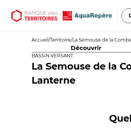
Aller au contenu principal
Aller au menu principal
Accueil
/
Territoire
/
La Semouse de la Combea
Découvrir
BASSIN VERSANT
La Semouse de la C
Lanterne
Quel