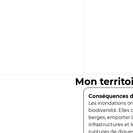
Mon territo
Conséquences de
Les inondations ont
biodiversité. Elles
berges, emporter la
infrastructures et
ruptures de digues