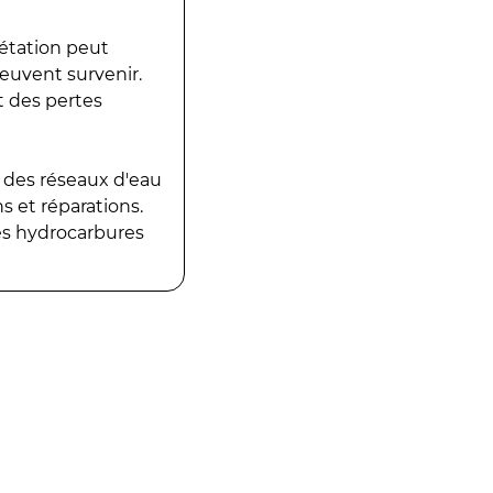
gétation peut
peuvent survenir.
t des pertes
 des réseaux d'eau
 et réparations.
es hydrocarbures