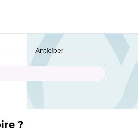
Anticiper
ire ?