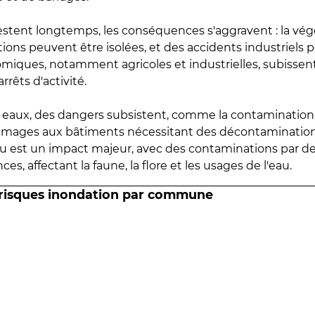
estent longtemps, les conséquences s'aggravent : la vé
tions peuvent être isolées, et des accidents industriels 
omiques, notamment agricoles et industrielles, subissen
rrêts d'activité.
es eaux, des dangers subsistent, comme la contamination
mmages aux bâtiments nécessitant des décontaminations
eau est un impact majeur, avec des contaminations par d
es, affectant la faune, la flore et les usages de l'eau.
 risques inondation par commune