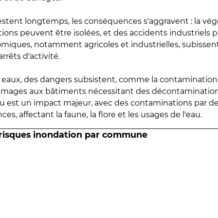
estent longtemps, les conséquences s'aggravent : la vé
tions peuvent être isolées, et des accidents industriels 
omiques, notamment agricoles et industrielles, subissen
rrêts d'activité.
es eaux, des dangers subsistent, comme la contamination
mmages aux bâtiments nécessitant des décontaminations
eau est un impact majeur, avec des contaminations par d
es, affectant la faune, la flore et les usages de l'eau.
 risques inondation par commune