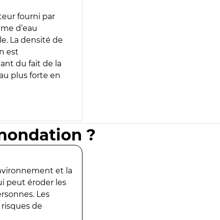
teur fourni par
lume d’eau
e. La densité de
n est
ant du fait de la
u plus forte en
inondation ?
environnement et la
ui peut éroder les
ersonnes. Les
 risques de