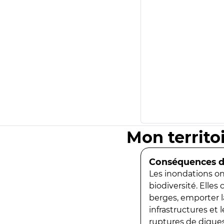
Mon territo
Conséquences de
Les inondations ont
biodiversité. Elles
berges, emporter la
infrastructures et
ruptures de digues