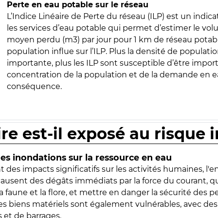
Perte en eau potable sur le réseau
L’Indice Linéaire de Perte du réseau (ILP) est un indica
les services d’eau potable qui permet d’estimer le vo
moyen perdu (m3) par jour pour 1 km de réseau potabl
population influe sur l’ILP. Plus la densité de populatio
importante, plus les ILP sont susceptible d’être import
concentration de la population et de la demande en ea
conséquence.
ire est-il exposé au risque 
s inondations sur la ressource en eau
 des impacts significatifs sur les activités humaines, l'
 causent des dégâts immédiats par la force du courant, q
 faune et la flore, et mettre en danger la sécurité des p
 les biens matériels sont également vulnérables, avec des
 et de barrages.