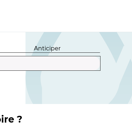
Anticiper
ire ?