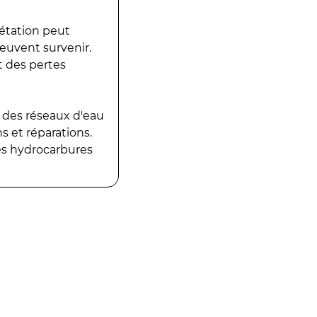
gétation peut
peuvent survenir.
t des pertes
 des réseaux d'eau
 et réparations.
es hydrocarbures