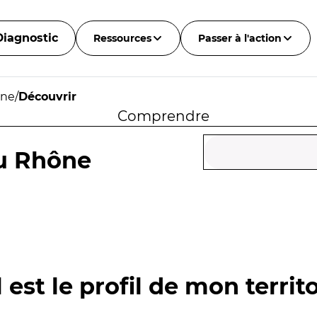
Diagnostic
Ressources
Passer à l'action
ône
/
Découvrir
Comprendre
au Rhône
 est le profil de mon territo