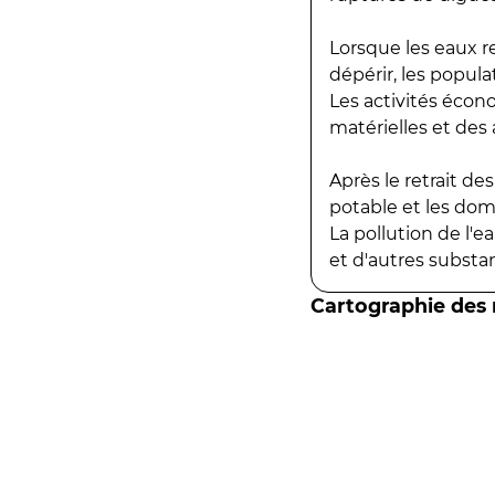
Lorsque les eaux r
dépérir, les popula
Les activités écon
matérielles et des a
Après le retrait d
potable et les do
La pollution de l'
et d'autres substanc
Cartographie des