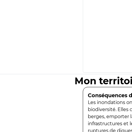
Mon territo
Conséquences de
Les inondations ont
biodiversité. Elles
berges, emporter la
infrastructures et
ruptures de digues