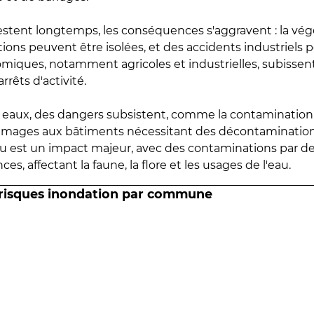
estent longtemps, les conséquences s'aggravent : la vé
tions peuvent être isolées, et des accidents industriels 
omiques, notamment agricoles et industrielles, subissen
rrêts d'activité.
es eaux, des dangers subsistent, comme la contamination
mmages aux bâtiments nécessitant des décontaminations
eau est un impact majeur, avec des contaminations par d
es, affectant la faune, la flore et les usages de l'eau.
 risques inondation par commune