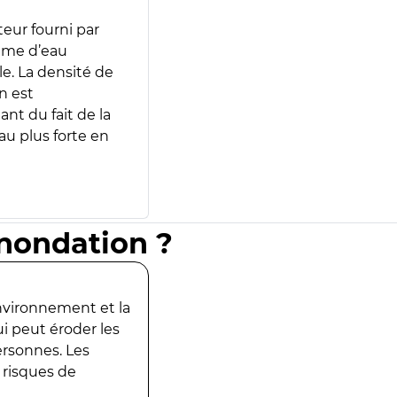
teur fourni par
lume d’eau
e. La densité de
n est
ant du fait de la
u plus forte en
inondation ?
environnement et la
ui peut éroder les
ersonnes. Les
 risques de