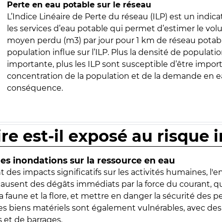
Perte en eau potable sur le réseau
L’Indice Linéaire de Perte du réseau (ILP) est un indica
les services d’eau potable qui permet d’estimer le vo
moyen perdu (m3) par jour pour 1 km de réseau potabl
population influe sur l’ILP. Plus la densité de populatio
importante, plus les ILP sont susceptible d’être import
concentration de la population et de la demande en ea
conséquence.
ire est-il exposé au risque 
s inondations sur la ressource en eau
 des impacts significatifs sur les activités humaines, l'
 causent des dégâts immédiats par la force du courant, q
 faune et la flore, et mettre en danger la sécurité des p
 les biens matériels sont également vulnérables, avec des
 et de barrages.