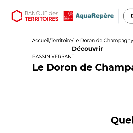
Aller au contenu principal
Aller au menu principal
Accueil
/
Territoire
/
Le Doron de Champagn
Découvrir
BASSIN VERSANT
Le Doron de Champ
Quel