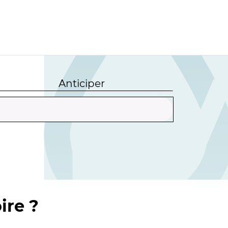
Anticiper
ire ?