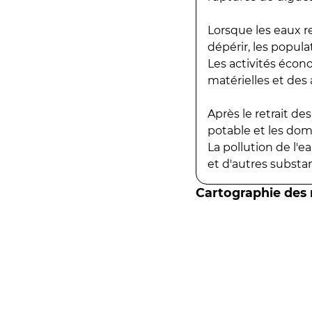
Lorsque les eaux r
dépérir, les popula
Les activités écon
matérielles et des a
Après le retrait d
potable et les do
La pollution de l'
et d'autres substanc
Cartographie des