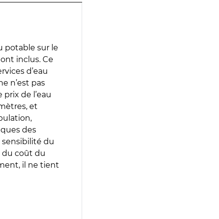
 potable sur le
Mont inclus. Ce
services d’eau
e n’est pas
prix de l’eau
amètres, et
pulation,
iques des
 sensibilité du
 du coût du
ent, il ne tient