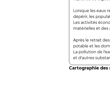
Lorsque les eaux r
dépérir, les popula
Les activités écon
matérielles et des a
Après le retrait d
potable et les do
La pollution de l'
et d'autres substanc
Cartographie des