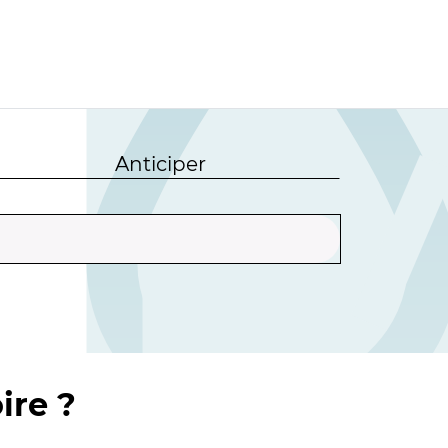
Anticiper
ire ?