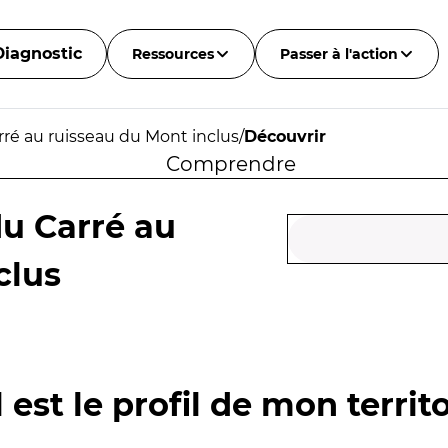
Diagnostic
Ressources
Passer à l'action
rré au ruisseau du Mont inclus
/
Découvrir
Comprendre
du Carré au
clus
 est le profil de mon territo