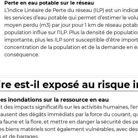
Perte en eau potable sur le réseau
L’Indice Linéaire de Perte du réseau (ILP) est un indica
les services d’eau potable qui permet d’estimer le vo
moyen perdu (m3) par jour pour 1 km de réseau potabl
population influe sur l’ILP. Plus la densité de populatio
importante, plus les ILP sont susceptible d’être import
concentration de la population et de la demande en ea
conséquence.
ire est-il exposé au risque 
s inondations sur la ressource en eau
 des impacts significatifs sur les activités humaines, l'
 causent des dégâts immédiats par la force du courant, q
 faune et la flore, et mettre en danger la sécurité des p
 les biens matériels sont également vulnérables, avec des
 et de barrages.