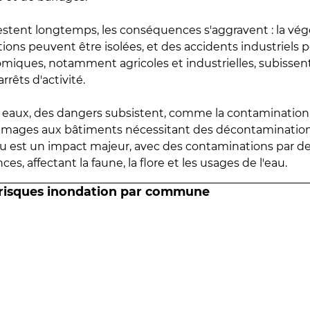
estent longtemps, les conséquences s'aggravent : la vé
tions peuvent être isolées, et des accidents industriels 
omiques, notamment agricoles et industrielles, subissen
rrêts d'activité.
es eaux, des dangers subsistent, comme la contamination
mmages aux bâtiments nécessitant des décontaminations
eau est un impact majeur, avec des contaminations par d
es, affectant la faune, la flore et les usages de l'eau.
 risques inondation par commune