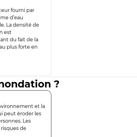
teur fourni par
lume d’eau
e. La densité de
n est
ant du fait de la
u plus forte en
inondation ?
environnement et la
ui peut éroder les
ersonnes. Les
 risques de