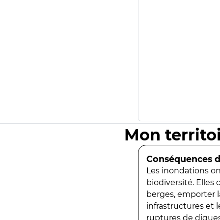
Mon territo
Conséquences de
Les inondations ont
biodiversité. Elles
berges, emporter la
infrastructures et
ruptures de digues