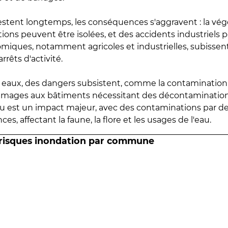
estent longtemps, les conséquences s'aggravent : la vé
tions peuvent être isolées, et des accidents industriels 
omiques, notamment agricoles et industrielles, subissen
rrêts d'activité.
es eaux, des dangers subsistent, comme la contamination
mmages aux bâtiments nécessitant des décontaminations
eau est un impact majeur, avec des contaminations par d
es, affectant la faune, la flore et les usages de l'eau.
 risques inondation par commune