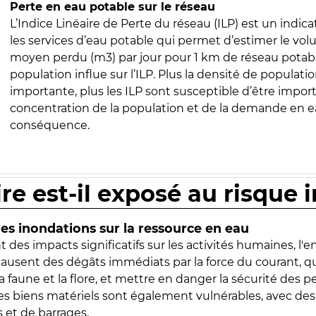
Perte en eau potable sur le réseau
L’Indice Linéaire de Perte du réseau (ILP) est un indica
les services d’eau potable qui permet d’estimer le vo
moyen perdu (m3) par jour pour 1 km de réseau potabl
population influe sur l’ILP. Plus la densité de populatio
importante, plus les ILP sont susceptible d’être import
concentration de la population et de la demande en ea
conséquence.
ire est-il exposé au risque 
s inondations sur la ressource en eau
 des impacts significatifs sur les activités humaines, l'
 causent des dégâts immédiats par la force du courant, q
 faune et la flore, et mettre en danger la sécurité des p
 les biens matériels sont également vulnérables, avec des
 et de barrages.