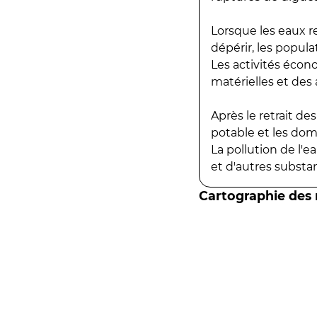
Lorsque les eaux r
dépérir, les popula
Les activités écon
matérielles et des a
Après le retrait d
potable et les do
La pollution de l'
et d'autres substanc
Cartographie des