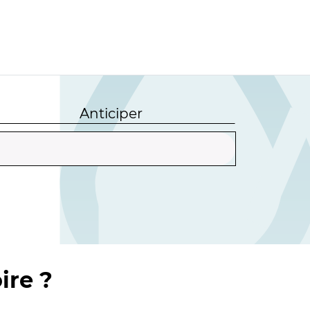
Anticiper
ire ?