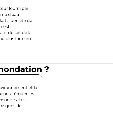
teur fourni par
lume d’eau
e. La densité de
n est
ant du fait de la
u plus forte en
inondation ?
environnement et la
ui peut éroder les
ersonnes. Les
 risques de