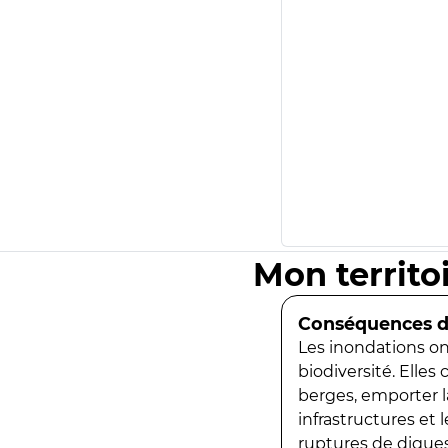
Mon territo
Conséquences de
Les inondations ont
biodiversité. Elles
berges, emporter la
infrastructures et
ruptures de digues