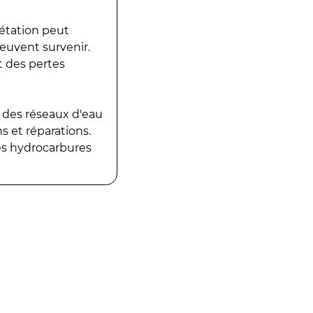
gétation peut
peuvent survenir.
t des pertes
 des réseaux d'eau
 et réparations.
es hydrocarbures