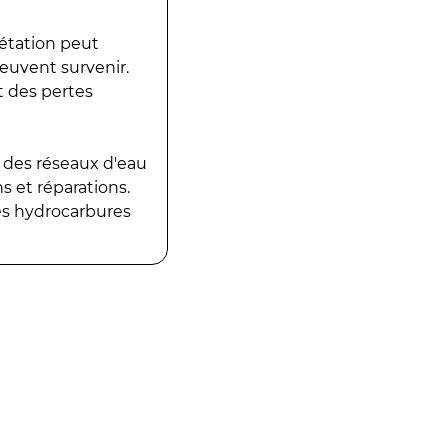
gétation peut
peuvent survenir.
t des pertes
 des réseaux d'eau
 et réparations.
es hydrocarbures