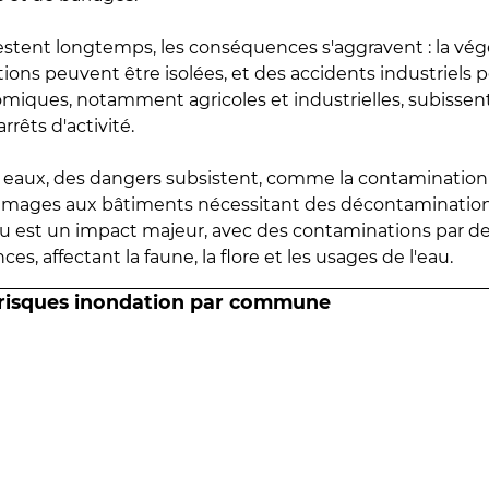
estent longtemps, les conséquences s'aggravent : la vé
tions peuvent être isolées, et des accidents industriels 
omiques, notamment agricoles et industrielles, subissen
rrêts d'activité.
es eaux, des dangers subsistent, comme la contamination
mmages aux bâtiments nécessitant des décontaminations
eau est un impact majeur, avec des contaminations par d
es, affectant la faune, la flore et les usages de l'eau.
 risques inondation par commune