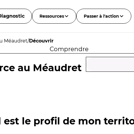
Diagnostic
Ressources
Passer à l'action
au Méaudret
/
Découvrir
Comprendre
urce au Méaudret
 est le profil de mon territo