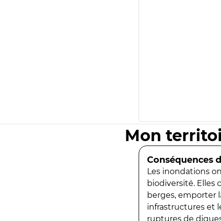
Mon territo
Conséquences de
Les inondations ont
biodiversité. Elles
berges, emporter la
infrastructures et
ruptures de digues