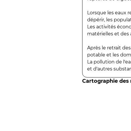
Lorsque les eaux r
dépérir, les popula
Les activités écon
matérielles et des a
Après le retrait d
potable et les do
La pollution de l'
et d'autres substanc
Cartographie des