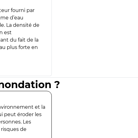
teur fourni par
lume d’eau
e. La densité de
n est
ant du fait de la
u plus forte en
inondation ?
environnement et la
ui peut éroder les
ersonnes. Les
 risques de