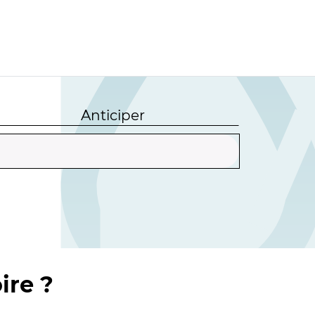
Anticiper
ire ?