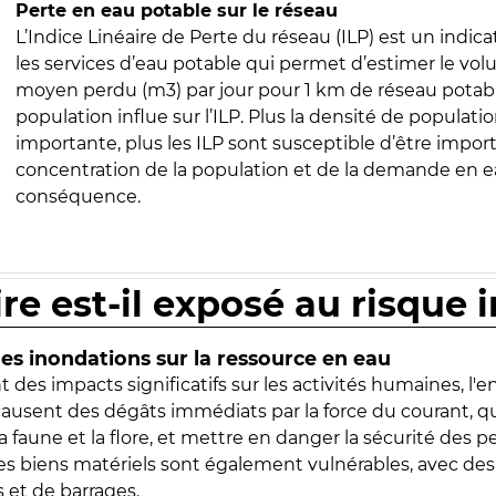
Perte en eau potable sur le réseau
L’Indice Linéaire de Perte du réseau (ILP) est un indica
les services d’eau potable qui permet d’estimer le vo
moyen perdu (m3) par jour pour 1 km de réseau potabl
population influe sur l’ILP. Plus la densité de populatio
importante, plus les ILP sont susceptible d’être import
concentration de la population et de la demande en ea
conséquence.
ire est-il exposé au risque 
s inondations sur la ressource en eau
 des impacts significatifs sur les activités humaines, l'
 causent des dégâts immédiats par la force du courant, q
 faune et la flore, et mettre en danger la sécurité des p
 les biens matériels sont également vulnérables, avec des
 et de barrages.