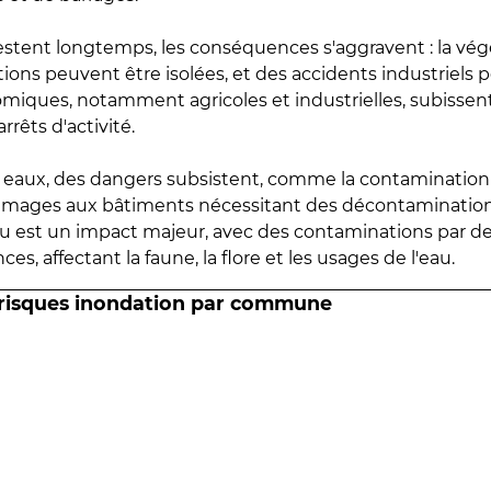
estent longtemps, les conséquences s'aggravent : la vé
tions peuvent être isolées, et des accidents industriels 
omiques, notamment agricoles et industrielles, subissen
rrêts d'activité.
es eaux, des dangers subsistent, comme la contamination
mmages aux bâtiments nécessitant des décontaminations
eau est un impact majeur, avec des contaminations par d
es, affectant la faune, la flore et les usages de l'eau.
 risques inondation par commune