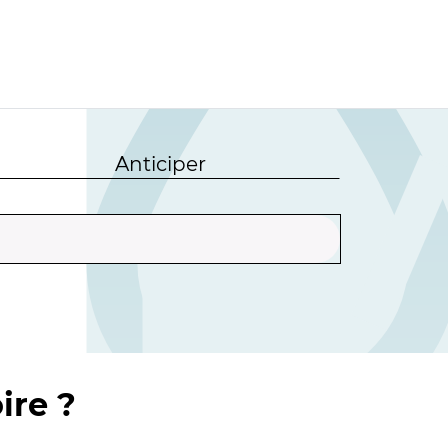
Anticiper
ire ?