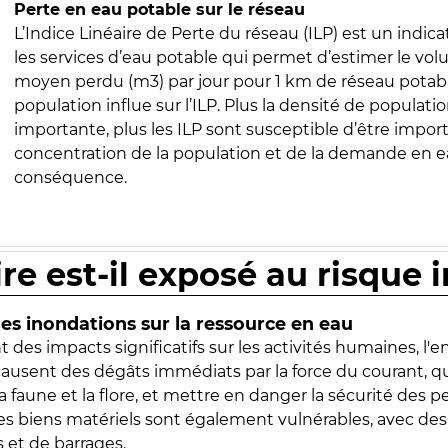
Perte en eau potable sur le réseau
L’Indice Linéaire de Perte du réseau (ILP) est un indica
les services d’eau potable qui permet d’estimer le vo
moyen perdu (m3) par jour pour 1 km de réseau potabl
population influe sur l’ILP. Plus la densité de populatio
importante, plus les ILP sont susceptible d’être import
concentration de la population et de la demande en ea
conséquence.
ire est-il exposé au risque 
s inondations sur la ressource en eau
 des impacts significatifs sur les activités humaines, l'
 causent des dégâts immédiats par la force du courant, q
 faune et la flore, et mettre en danger la sécurité des p
 les biens matériels sont également vulnérables, avec des
 et de barrages.