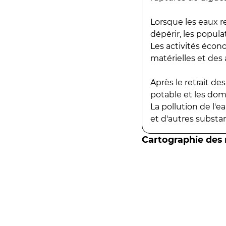
Lorsque les eaux r
dépérir, les popula
Les activités écon
matérielles et des a
Après le retrait d
potable et les do
La pollution de l'
et d'autres substanc
Cartographie des