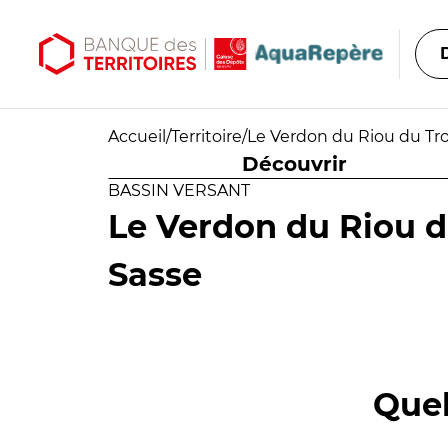
Aller au contenu principal
Aller au menu principal
Accueil
/
Territoire
/
Le Verdon du Riou du Trou
Découvrir
BASSIN VERSANT
Le Verdon du Riou du
Sasse
Quel