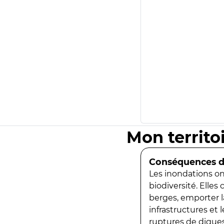
Mon territo
Conséquences de
Les inondations ont
biodiversité. Elles
berges, emporter la
infrastructures et
ruptures de digues