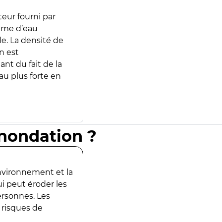
teur fourni par
lume d’eau
e. La densité de
n est
ant du fait de la
u plus forte en
inondation ?
environnement et la
ui peut éroder les
ersonnes. Les
 risques de