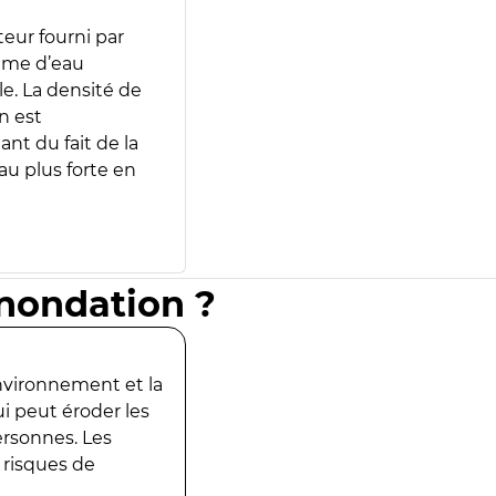
teur fourni par
lume d’eau
e. La densité de
n est
ant du fait de la
u plus forte en
inondation ?
environnement et la
ui peut éroder les
ersonnes. Les
 risques de