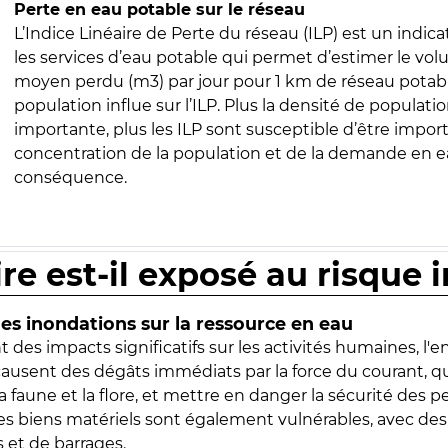
Perte en eau potable sur le réseau
L’Indice Linéaire de Perte du réseau (ILP) est un indica
les services d’eau potable qui permet d’estimer le vo
moyen perdu (m3) par jour pour 1 km de réseau potabl
population influe sur l’ILP. Plus la densité de populatio
importante, plus les ILP sont susceptible d’être import
concentration de la population et de la demande en ea
conséquence.
ire est-il exposé au risque 
s inondations sur la ressource en eau
 des impacts significatifs sur les activités humaines, l'
 causent des dégâts immédiats par la force du courant, q
 faune et la flore, et mettre en danger la sécurité des p
 les biens matériels sont également vulnérables, avec des
 et de barrages.