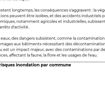
estent longtemps, les conséquences s'aggravent : la vé
tions peuvent être isolées, et des accidents industriels 
omiques, notamment agricoles et industrielles, subissen
rrêts d'activité.
es eaux, des dangers subsistent, comme la contamination
mmages aux bâtiments nécessitant des décontaminations
eau est un impact majeur, avec des contaminations par d
es, affectant la faune, la flore et les usages de l'eau.
 risques inondation par commune