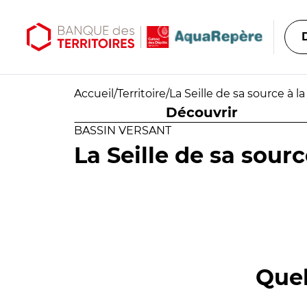
Aller au contenu principal
Aller au menu principal
Accueil
/
Territoire
/
La Seille de sa source à l
Découvrir
BASSIN VERSANT
La Seille de sa sour
Quel