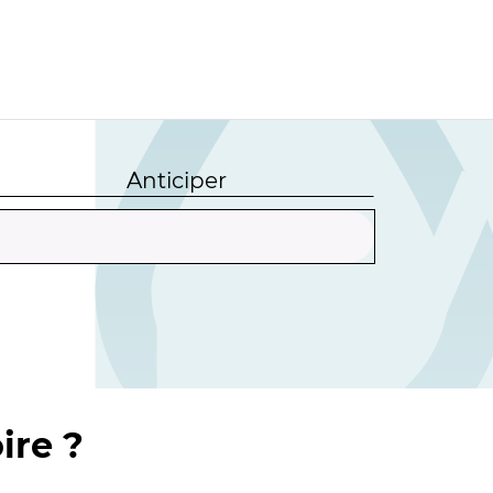
Anticiper
ire ?