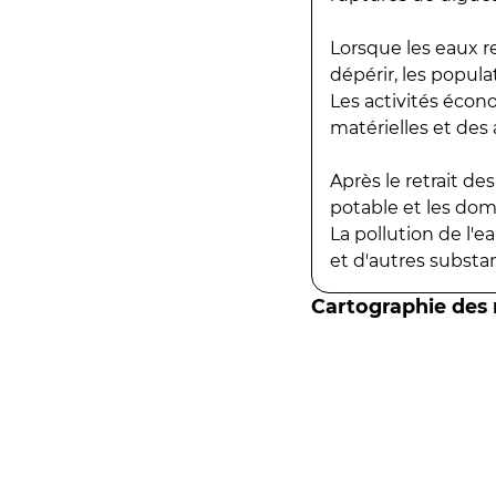
Lorsque les eaux r
dépérir, les popula
Les activités écon
matérielles et des a
Après le retrait d
potable et les do
La pollution de l'
et d'autres substanc
Cartographie des