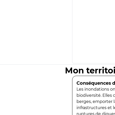
Mon territo
Conséquences de
Les inondations ont
biodiversité. Elles
berges, emporter la
infrastructures et
ruptures de digues