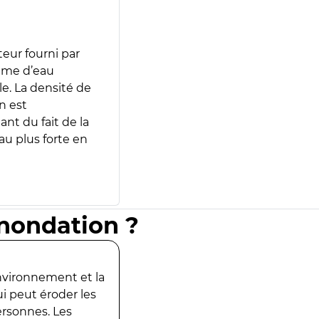
teur fourni par
lume d’eau
e. La densité de
n est
ant du fait de la
u plus forte en
inondation ?
environnement et la
ui peut éroder les
ersonnes. Les