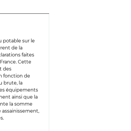
 potable sur le
rent de la
larations faites
 France. Cette
t des
en fonction de
 brute, la
 les équipements
ment ainsi que la
sente la somme
e assainissement,
s.