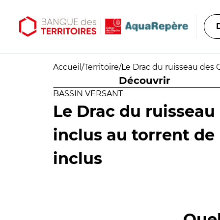
Aller au contenu principal
Aller au menu principal
Accueil
/
Territoire
/
Le Drac du ruisseau des G
Découvrir
BASSIN VERSANT
Le Drac du ruisseau
inclus au torrent de
inclus
Quel