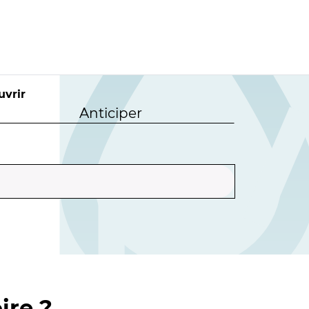
uvrir
Anticiper
ire ?