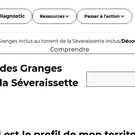
Diagnostic
Ressources
Passer à l'action
ranges inclus au torrent de la Séveraissette inclus
/
Déco
Comprendre
 des Granges
 la Séveraissette
 est le profil de mon territo