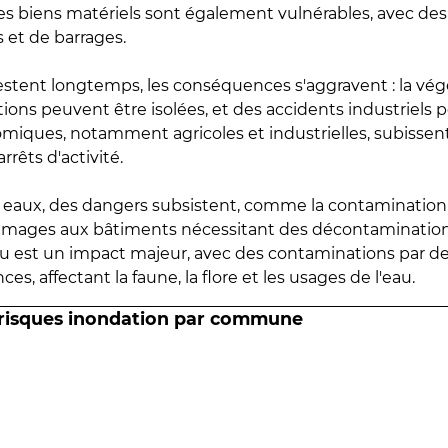
 les biens matériels sont également vulnérables, avec des
 et de barrages.
estent longtemps, les conséquences s'aggravent : la vé
tions peuvent être isolées, et des accidents industriels 
omiques, notamment agricoles et industrielles, subissen
rrêts d'activité.
es eaux, des dangers subsistent, comme la contamination
mmages aux bâtiments nécessitant des décontaminations
eau est un impact majeur, avec des contaminations par d
es, affectant la faune, la flore et les usages de l'eau.
 risques inondation par commune