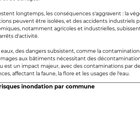
estent longtemps, les conséquences s'aggravent : la vé
tions peuvent être isolées, et des accidents industriels 
omiques, notamment agricoles et industrielles, subissen
rrêts d'activité.
es eaux, des dangers subsistent, comme la contamination
mmages aux bâtiments nécessitant des décontaminations
eau est un impact majeur, avec des contaminations par d
es, affectant la faune, la flore et les usages de l'eau.
 risques inondation par commune