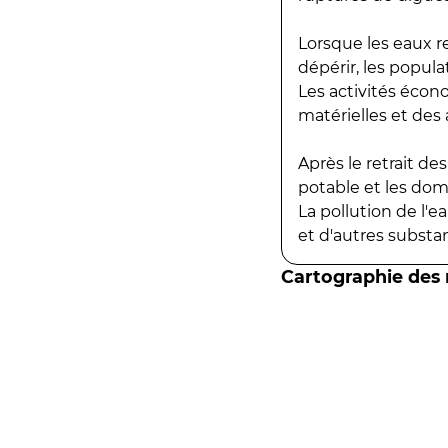
Lorsque les eaux r
dépérir, les popula
Les activités écon
matérielles et des a
Après le retrait d
potable et les do
La pollution de l'
et d'autres substanc
Cartographie des