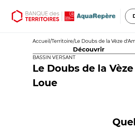
Aller au contenu principal
Aller au menu principal
Accueil
/
Territoire
/
Le Doubs de la Vèze d'A
Découvrir
BASSIN VERSANT
Le Doubs de la Vèze
Loue
Quel