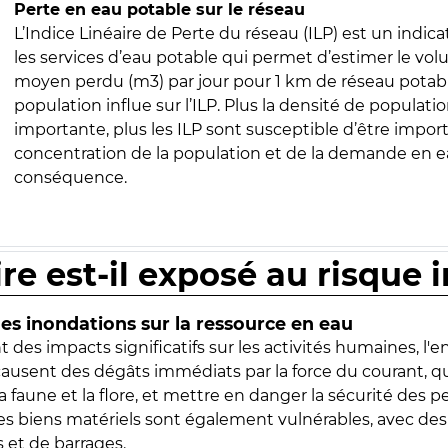
Perte en eau potable sur le réseau
L’Indice Linéaire de Perte du réseau (ILP) est un indica
les services d’eau potable qui permet d’estimer le vo
moyen perdu (m3) par jour pour 1 km de réseau potabl
population influe sur l’ILP. Plus la densité de populatio
importante, plus les ILP sont susceptible d’être import
concentration de la population et de la demande en ea
conséquence.
ire est-il exposé au risque 
s inondations sur la ressource en eau
 des impacts significatifs sur les activités humaines, l'
 causent des dégâts immédiats par la force du courant, q
 faune et la flore, et mettre en danger la sécurité des p
 les biens matériels sont également vulnérables, avec des
 et de barrages.