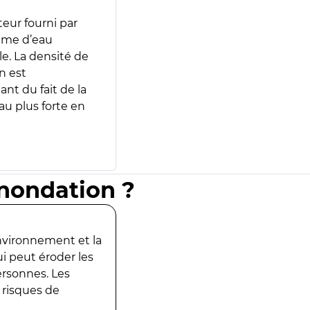
teur fourni par
lume d’eau
e. La densité de
n est
ant du fait de la
u plus forte en
inondation ?
environnement et la
ui peut éroder les
ersonnes. Les
 risques de