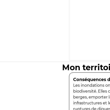
Mon territo
Conséquences de
Les inondations ont
biodiversité. Elles
berges, emporter la
infrastructures et
ruptures de digues