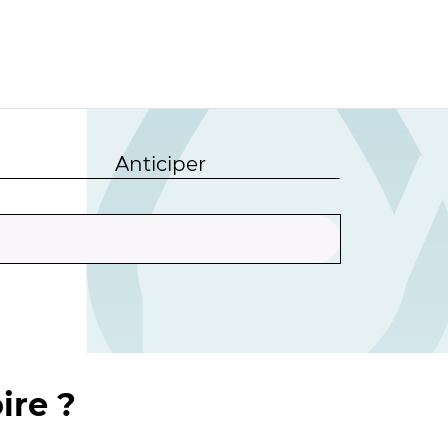
Anticiper
ire ?