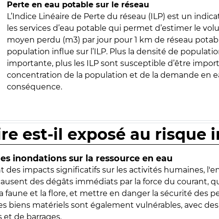
Perte en eau potable sur le réseau
L’Indice Linéaire de Perte du réseau (ILP) est un indica
les services d’eau potable qui permet d’estimer le vo
moyen perdu (m3) par jour pour 1 km de réseau potabl
population influe sur l’ILP. Plus la densité de populatio
importante, plus les ILP sont susceptible d’être import
concentration de la population et de la demande en ea
conséquence.
ire est-il exposé au risque 
s inondations sur la ressource en eau
 des impacts significatifs sur les activités humaines, l'
 causent des dégâts immédiats par la force du courant, q
 faune et la flore, et mettre en danger la sécurité des p
 les biens matériels sont également vulnérables, avec des
 et de barrages.