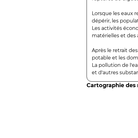
Lorsque les eaux r
dépérir, les popula
Les activités écon
matérielles et des a
Après le retrait d
potable et les do
La pollution de l'
et d'autres substanc
Cartographie des