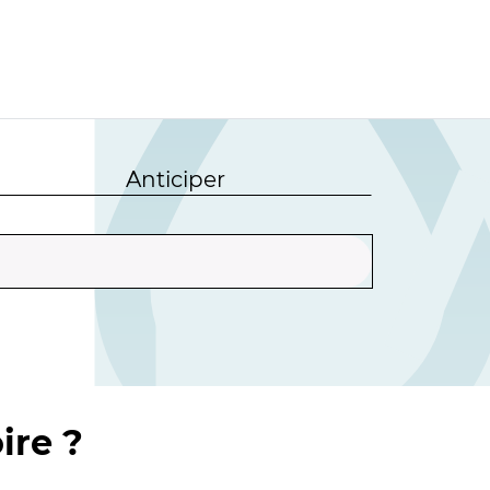
Anticiper
ire ?