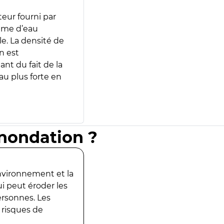
teur fourni par
lume d’eau
e. La densité de
n est
ant du fait de la
u plus forte en
inondation ?
environnement et la
ui peut éroder les
ersonnes. Les
 risques de