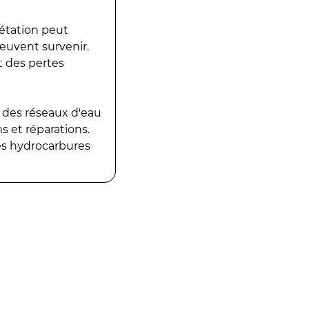
gétation peut
peuvent survenir.
t des pertes
 des réseaux d'eau
 et réparations.
es hydrocarbures