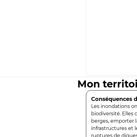
Mon territo
Conséquences de
Les inondations ont
biodiversité. Elles
berges, emporter la
infrastructures et
ruptures de digues