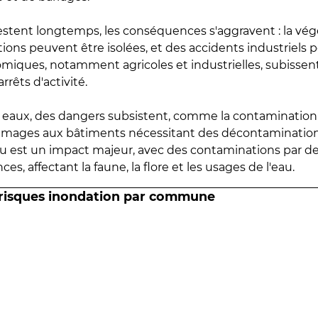
estent longtemps, les conséquences s'aggravent : la vé
tions peuvent être isolées, et des accidents industriels 
omiques, notamment agricoles et industrielles, subissen
rrêts d'activité.
es eaux, des dangers subsistent, comme la contamination
mmages aux bâtiments nécessitant des décontaminations
eau est un impact majeur, avec des contaminations par d
es, affectant la faune, la flore et les usages de l'eau.
 risques inondation par commune