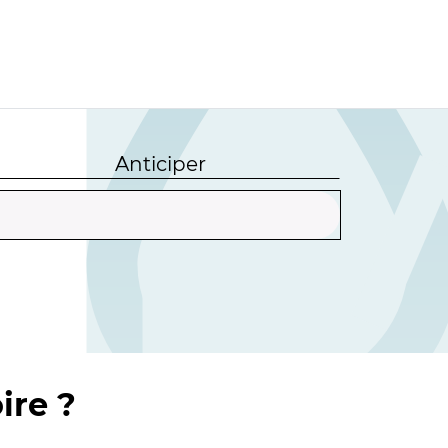
Anticiper
ire ?