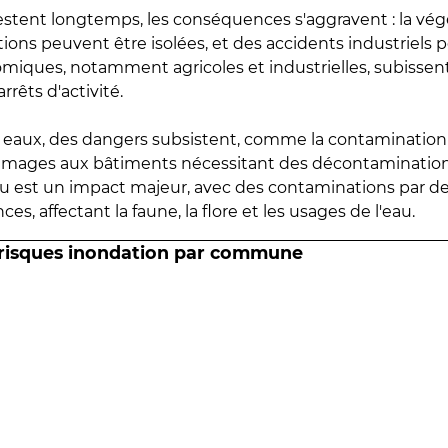
estent longtemps, les conséquences s'aggravent : la vé
tions peuvent être isolées, et des accidents industriels 
omiques, notamment agricoles et industrielles, subissen
rrêts d'activité.
es eaux, des dangers subsistent, comme la contamination
mmages aux bâtiments nécessitant des décontaminations
eau est un impact majeur, avec des contaminations par d
es, affectant la faune, la flore et les usages de l'eau.
 risques inondation par commune