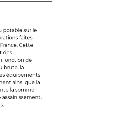
 potable sur le
arations faites
 France. Cette
t des
en fonction de
 brute, la
 les équipements
ment ainsi que la
sente la somme
e assainissement,
s.