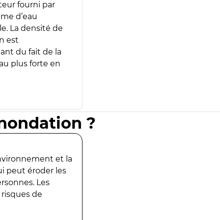
teur fourni par
lume d’eau
e. La densité de
n est
ant du fait de la
u plus forte en
inondation ?
environnement et la
ui peut éroder les
ersonnes. Les
 risques de