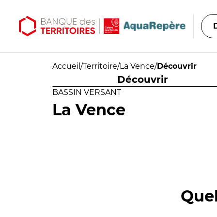
Aller au contenu principal
Aller au menu principal
Accueil
/
Territoire
/
La Vence
/
Découvrir
Découvrir
BASSIN VERSANT
La Vence
Quel