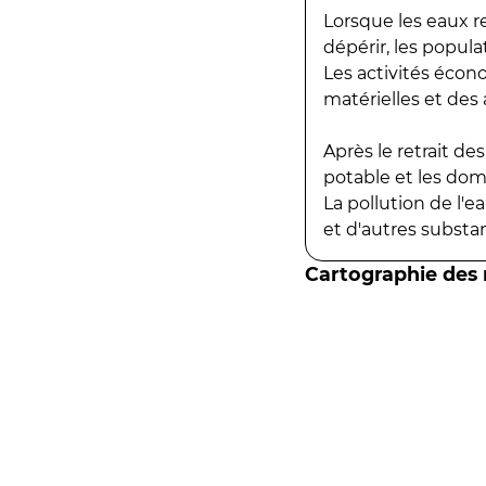
Lorsque les eaux r
dépérir, les popula
Les activités écon
matérielles et des a
Après le retrait d
potable et les do
La pollution de l'
et d'autres substanc
Cartographie des