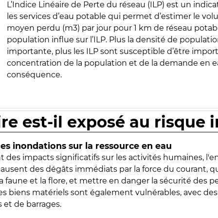
L’Indice Linéaire de Perte du réseau (ILP) est un indica
les services d’eau potable qui permet d’estimer le vo
moyen perdu (m3) par jour pour 1 km de réseau potabl
population influe sur l’ILP. Plus la densité de populatio
importante, plus les ILP sont susceptible d’être import
concentration de la population et de la demande en ea
conséquence.
ire est-il exposé au risque 
s inondations sur la ressource en eau
 des impacts significatifs sur les activités humaines, l'
 causent des dégâts immédiats par la force du courant, q
 faune et la flore, et mettre en danger la sécurité des p
 les biens matériels sont également vulnérables, avec des
 et de barrages.