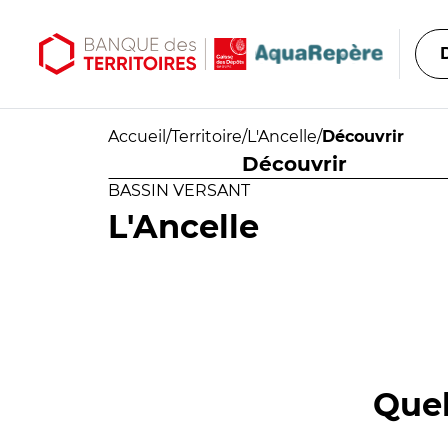
Aller au contenu principal
Aller au menu principal
Accueil
/
Territoire
/
L'Ancelle
/
Découvrir
Découvrir
BASSIN VERSANT
L'Ancelle
Quel