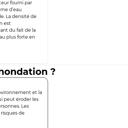
teur fourni par
lume d’eau
e. La densité de
n est
ant du fait de la
u plus forte en
inondation ?
environnement et la
ui peut éroder les
ersonnes. Les
 risques de