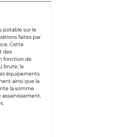
 potable sur le
arations faites par
nce. Cette
t des
en fonction de
 brute, la
 les équipements
ment ainsi que la
sente la somme
e assainissement,
s.