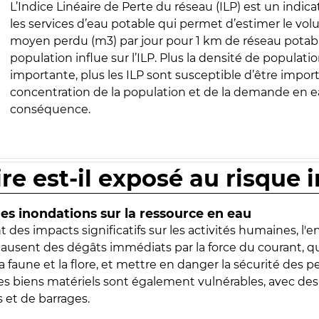
L’Indice Linéaire de Perte du réseau (ILP) est un indica
les services d’eau potable qui permet d’estimer le vo
moyen perdu (m3) par jour pour 1 km de réseau potabl
population influe sur l’ILP. Plus la densité de populatio
importante, plus les ILP sont susceptible d’être import
concentration de la population et de la demande en ea
conséquence.
ire est-il exposé au risque 
s inondations sur la ressource en eau
 des impacts significatifs sur les activités humaines, l'
 causent des dégâts immédiats par la force du courant, q
 faune et la flore, et mettre en danger la sécurité des p
 les biens matériels sont également vulnérables, avec des
 et de barrages.