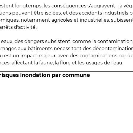
estent longtemps, les conséquences s'aggravent : la vé
tions peuvent être isolées, et des accidents industriels 
omiques, notamment agricoles et industrielles, subissen
rrêts d'activité.
es eaux, des dangers subsistent, comme la contamination
mmages aux bâtiments nécessitant des décontaminations
eau est un impact majeur, avec des contaminations par d
es, affectant la faune, la flore et les usages de l'eau.
 risques inondation par commune