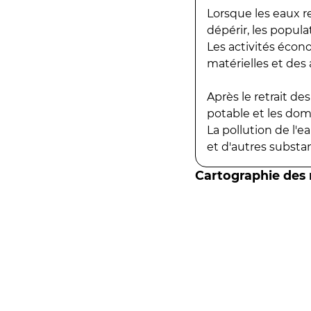
Lorsque les eaux r
dépérir, les popula
Les activités écon
matérielles et des a
Après le retrait d
potable et les do
La pollution de l'
et d'autres substanc
Cartographie des