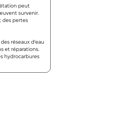
gétation peut
peuvent survenir.
t des pertes
 des réseaux d'eau
 et réparations.
es hydrocarbures