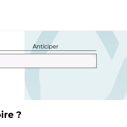
Anticiper
ire ?