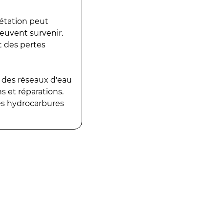
gétation peut
peuvent survenir.
t des pertes
 des réseaux d'eau
 et réparations.
es hydrocarbures