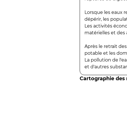
Lorsque les eaux r
dépérir, les popula
Les activités écon
matérielles et des a
Après le retrait d
potable et les do
La pollution de l'
et d'autres substanc
Cartographie des