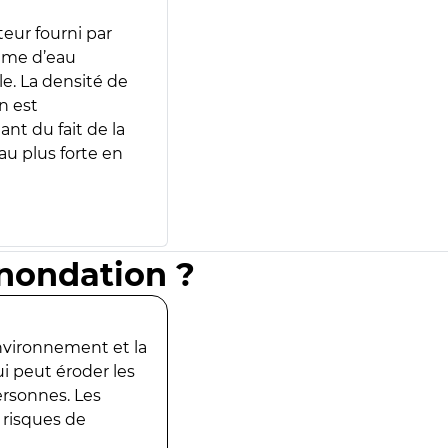
teur fourni par
lume d’eau
e. La densité de
n est
ant du fait de la
u plus forte en
inondation ?
environnement et la
ui peut éroder les
ersonnes. Les
 risques de