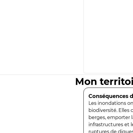
Mon territo
Conséquences de
Les inondations ont
biodiversité. Elles
berges, emporter la
infrastructures et
ruptures de digues