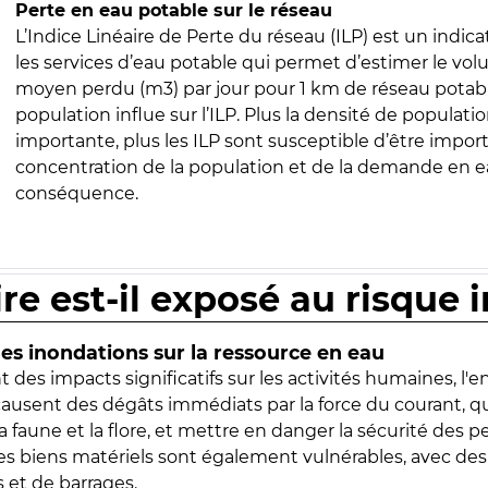
Perte en eau potable sur le réseau
L’Indice Linéaire de Perte du réseau (ILP) est un indica
les services d’eau potable qui permet d’estimer le vo
moyen perdu (m3) par jour pour 1 km de réseau potabl
population influe sur l’ILP. Plus la densité de populatio
importante, plus les ILP sont susceptible d’être import
concentration de la population et de la demande en ea
conséquence.
ire est-il exposé au risque 
s inondations sur la ressource en eau
 des impacts significatifs sur les activités humaines, l'
 causent des dégâts immédiats par la force du courant, q
 faune et la flore, et mettre en danger la sécurité des p
 les biens matériels sont également vulnérables, avec des
 et de barrages.