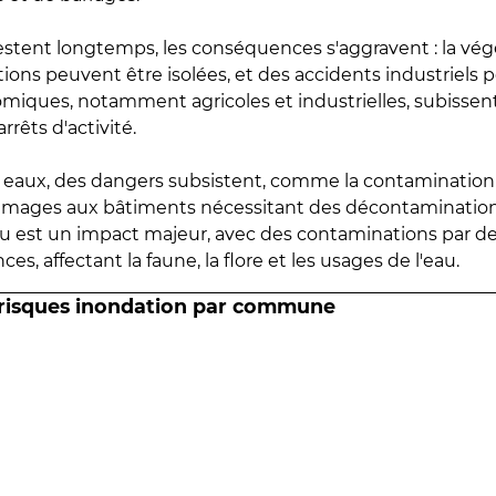
estent longtemps, les conséquences s'aggravent : la vé
tions peuvent être isolées, et des accidents industriels 
omiques, notamment agricoles et industrielles, subissen
rrêts d'activité.
es eaux, des dangers subsistent, comme la contamination
mmages aux bâtiments nécessitant des décontaminations
eau est un impact majeur, avec des contaminations par d
es, affectant la faune, la flore et les usages de l'eau.
 risques inondation par commune