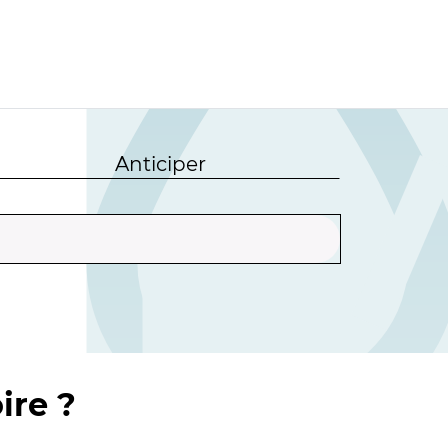
Anticiper
ire ?