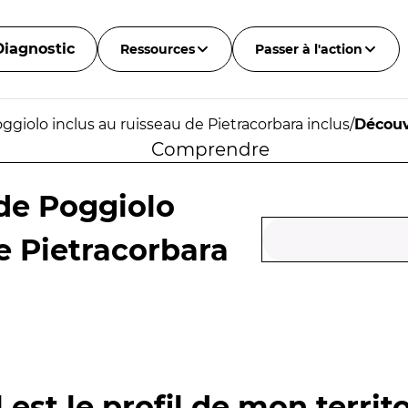
Diagnostic
Ressources
Passer à l'action
ggiolo inclus au ruisseau de Pietracorbara inclus
/
Découv
Comprendre
 de Poggiolo
e Pietracorbara
 est le profil de mon territo