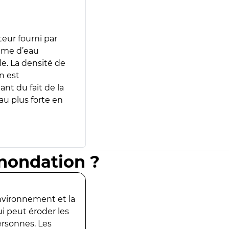
teur fourni par
lume d’eau
e. La densité de
n est
ant du fait de la
u plus forte en
inondation ?
environnement et la
ui peut éroder les
ersonnes. Les