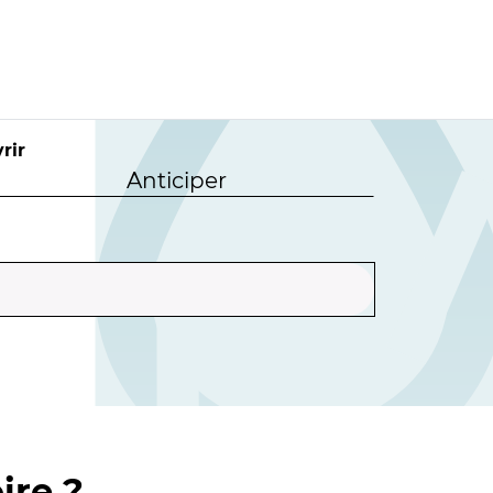
rir
Anticiper
ire ?