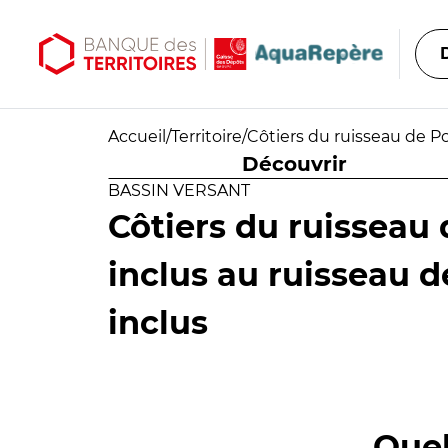
Aller au contenu principal
Aller au menu principal
Accueil
/
Territoire
/
Côtiers du ruisseau de Po
Découvrir
BASSIN VERSANT
Côtiers du ruisseau
inclus au ruisseau d
inclus
Quel