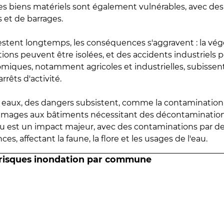
 les biens matériels sont également vulnérables, avec des
 et de barrages.
estent longtemps, les conséquences s'aggravent : la vé
tions peuvent être isolées, et des accidents industriels 
omiques, notamment agricoles et industrielles, subissen
rrêts d'activité.
es eaux, des dangers subsistent, comme la contamination
mmages aux bâtiments nécessitant des décontaminations
eau est un impact majeur, avec des contaminations par d
es, affectant la faune, la flore et les usages de l'eau.
 risques inondation par commune