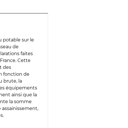
 potable sur le
isseau de
larations faites
 France. Cette
t des
en fonction de
 brute, la
 les équipements
ment ainsi que la
sente la somme
e assainissement,
s.