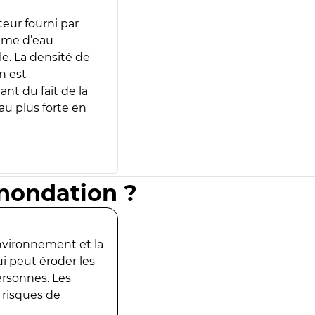
teur fourni par
lume d’eau
e. La densité de
n est
ant du fait de la
u plus forte en
inondation ?
environnement et la
ui peut éroder les
ersonnes. Les
 risques de