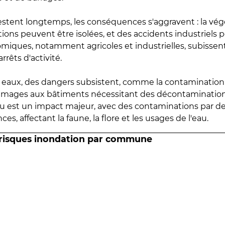
estent longtemps, les conséquences s'aggravent : la vé
tions peuvent être isolées, et des accidents industriels 
omiques, notamment agricoles et industrielles, subissen
rrêts d'activité.
es eaux, des dangers subsistent, comme la contamination
mmages aux bâtiments nécessitant des décontaminations
eau est un impact majeur, avec des contaminations par d
es, affectant la faune, la flore et les usages de l'eau.
 risques inondation par commune