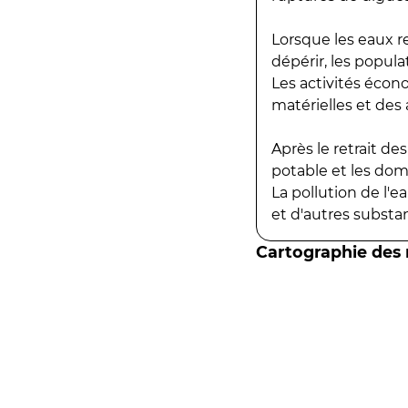
Lorsque les eaux r
dépérir, les popula
Les activités écon
matérielles et des a
Après le retrait d
potable et les do
La pollution de l'
et d'autres substanc
Cartographie des