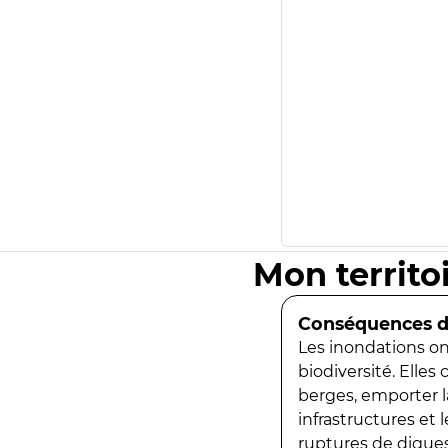
Mon territo
Conséquences de
Les inondations ont
biodiversité. Elles
berges, emporter la
infrastructures et
ruptures de digues