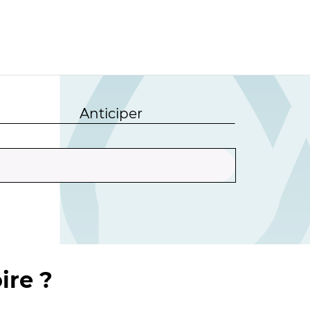
Anticiper
ire ?