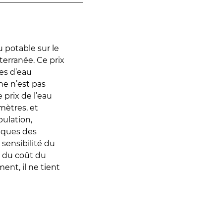
 potable sur le
terranée. Ce prix
ces d’eau
e n’est pas
prix de l’eau
amètres, et
pulation,
iques des
 sensibilité du
 du coût du
ent, il ne tient