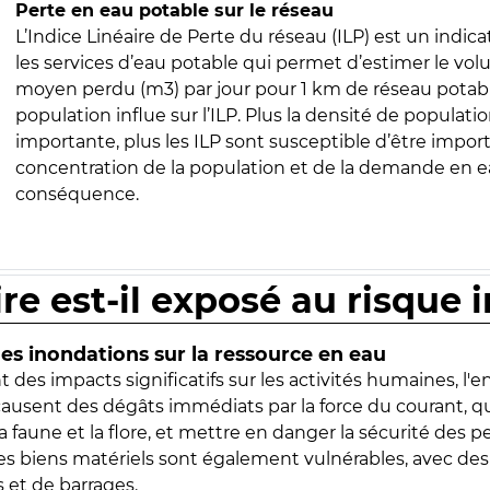
Perte en eau potable sur le réseau
L’Indice Linéaire de Perte du réseau (ILP) est un indica
les services d’eau potable qui permet d’estimer le vo
moyen perdu (m3) par jour pour 1 km de réseau potabl
population influe sur l’ILP. Plus la densité de populatio
importante, plus les ILP sont susceptible d’être import
concentration de la population et de la demande en ea
conséquence.
ire est-il exposé au risque 
s inondations sur la ressource en eau
 des impacts significatifs sur les activités humaines, l'
 causent des dégâts immédiats par la force du courant, q
 faune et la flore, et mettre en danger la sécurité des p
 les biens matériels sont également vulnérables, avec des
 et de barrages.