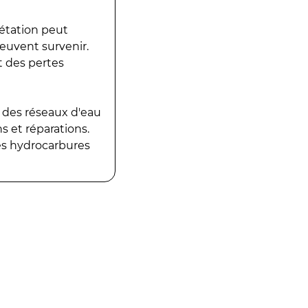
gétation peut
peuvent survenir.
t des pertes
 des réseaux d'eau
 et réparations.
es hydrocarbures