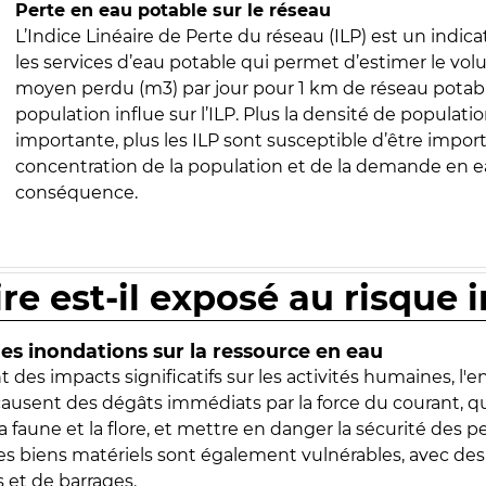
Perte en eau potable sur le réseau
L’Indice Linéaire de Perte du réseau (ILP) est un indica
les services d’eau potable qui permet d’estimer le vo
moyen perdu (m3) par jour pour 1 km de réseau potabl
population influe sur l’ILP. Plus la densité de populatio
importante, plus les ILP sont susceptible d’être import
concentration de la population et de la demande en ea
conséquence.
ire est-il exposé au risque 
s inondations sur la ressource en eau
 des impacts significatifs sur les activités humaines, l'
 causent des dégâts immédiats par la force du courant, q
 faune et la flore, et mettre en danger la sécurité des p
 les biens matériels sont également vulnérables, avec des
 et de barrages.