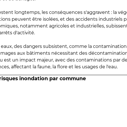
estent longtemps, les conséquences s'aggravent : la vé
tions peuvent être isolées, et des accidents industriels 
omiques, notamment agricoles et industrielles, subissen
rrêts d'activité.
es eaux, des dangers subsistent, comme la contamination
mmages aux bâtiments nécessitant des décontaminations
eau est un impact majeur, avec des contaminations par d
es, affectant la faune, la flore et les usages de l'eau.
 risques inondation par commune