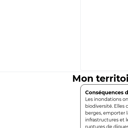
Mon territo
Conséquences de
Les inondations ont
biodiversité. Elles
berges, emporter la
infrastructures et
ruptures de digues