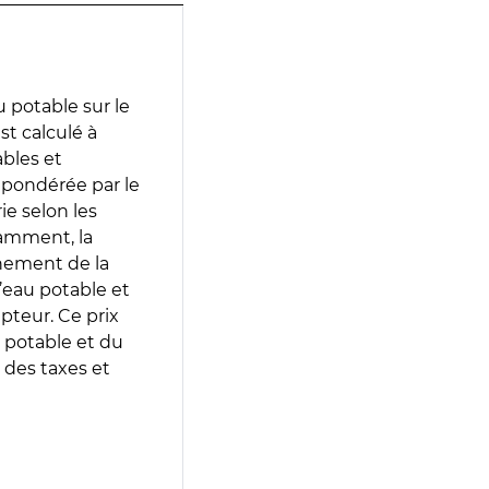
 potable sur le
st calculé à
ables et
 pondérée par le
e selon les
tamment, la
gnement de la
’eau potable et
epteur. Ce prix
 potable et du
 des taxes et