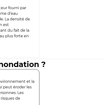
teur fourni par
lume d’eau
e. La densité de
n est
ant du fait de la
u plus forte en
inondation ?
environnement et la
ui peut éroder les
ersonnes. Les
 risques de