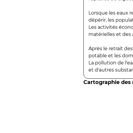
Lorsque les eaux r
dépérir, les popula
Les activités écon
matérielles et des a
Après le retrait d
potable et les do
La pollution de l'
et d'autres substanc
Cartographie des