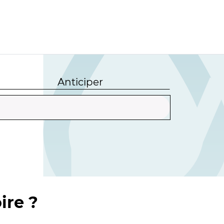
Anticiper
ire ?