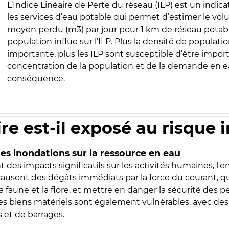
L’Indice Linéaire de Perte du réseau (ILP) est un indica
les services d’eau potable qui permet d’estimer le vo
moyen perdu (m3) par jour pour 1 km de réseau potabl
population influe sur l’ILP. Plus la densité de populatio
importante, plus les ILP sont susceptible d’être import
concentration de la population et de la demande en ea
conséquence.
ire est-il exposé au risque 
s inondations sur la ressource en eau
 des impacts significatifs sur les activités humaines, l'
 causent des dégâts immédiats par la force du courant, q
 faune et la flore, et mettre en danger la sécurité des p
 les biens matériels sont également vulnérables, avec des
 et de barrages.