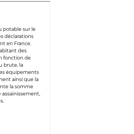
 potable sur le
es déclarations
ent en France.
abitant des
en fonction de
 brute, la
 les équipements
ment ainsi que la
sente la somme
e assainissement,
s.