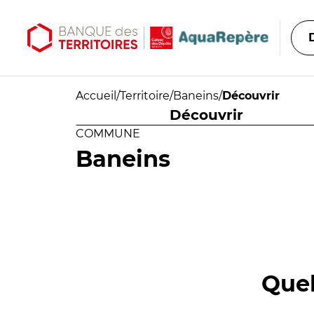
Aller au contenu principal
Aller au menu principal
Accueil
/
Territoire
/
Baneins
/
Découvrir
Découvrir
COMMUNE
Baneins
Quel