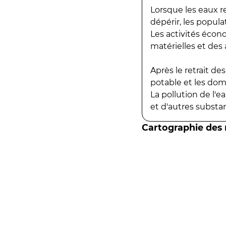
Lorsque les eaux r
dépérir, les popula
Les activités écon
matérielles et des a
Après le retrait d
potable et les do
La pollution de l'
et d'autres substanc
Cartographie des