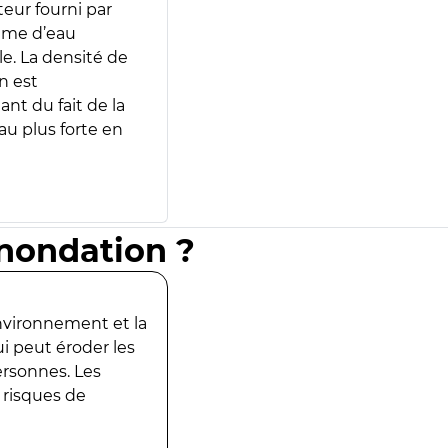
teur fourni par
lume d’eau
e. La densité de
n est
ant du fait de la
u plus forte en
inondation ?
environnement et la
ui peut éroder les
ersonnes. Les
 risques de