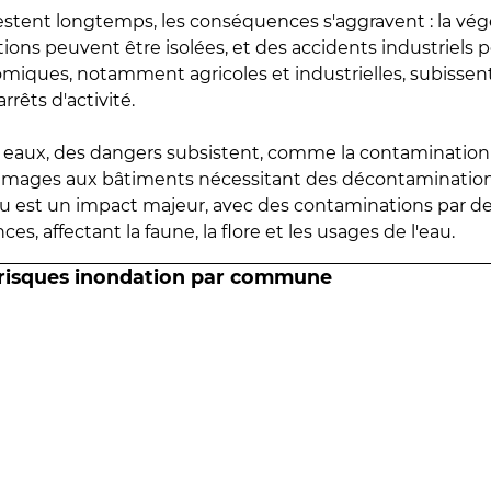
estent longtemps, les conséquences s'aggravent : la vé
tions peuvent être isolées, et des accidents industriels 
omiques, notamment agricoles et industrielles, subissen
rrêts d'activité.
es eaux, des dangers subsistent, comme la contamination
mmages aux bâtiments nécessitant des décontaminations
eau est un impact majeur, avec des contaminations par d
es, affectant la faune, la flore et les usages de l'eau.
 risques inondation par commune