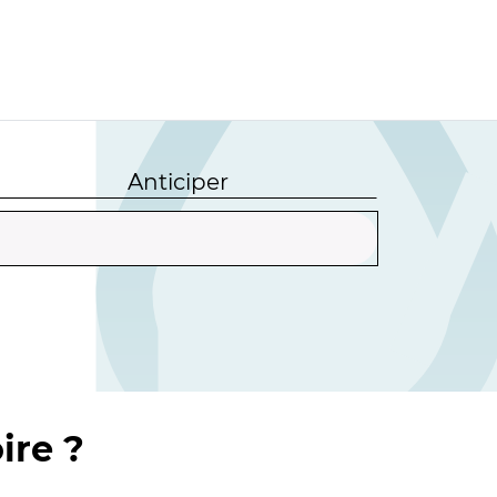
Anticiper
ire ?