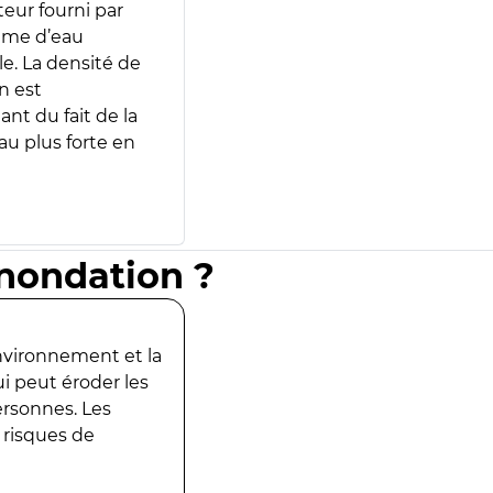
teur fourni par
lume d’eau
e. La densité de
n est
ant du fait de la
u plus forte en
inondation ?
environnement et la
ui peut éroder les
ersonnes. Les
 risques de