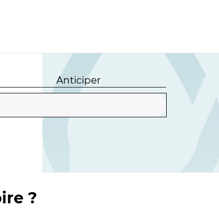
Anticiper
ire ?