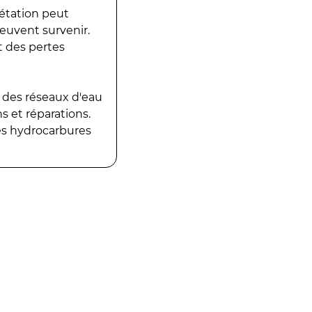
gétation peut
peuvent survenir.
t des pertes
 des réseaux d'eau
 et réparations.
es hydrocarbures