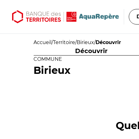
Aller au contenu principal
Aller au menu principal
Accueil
/
Territoire
/
Birieux
/
Découvrir
Découvrir
COMMUNE
Birieux
Quel