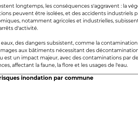
estent longtemps, les conséquences s'aggravent : la vé
tions peuvent être isolées, et des accidents industriels 
omiques, notamment agricoles et industrielles, subissen
rrêts d'activité.
es eaux, des dangers subsistent, comme la contamination
mmages aux bâtiments nécessitant des décontaminations
eau est un impact majeur, avec des contaminations par d
es, affectant la faune, la flore et les usages de l'eau.
 risques inondation par commune