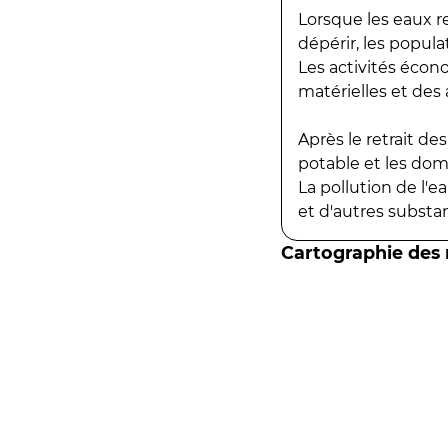
Lorsque les eaux r
dépérir, les popula
Les activités écon
matérielles et des a
Après le retrait d
potable et les do
La pollution de l'
et d'autres substanc
Cartographie des