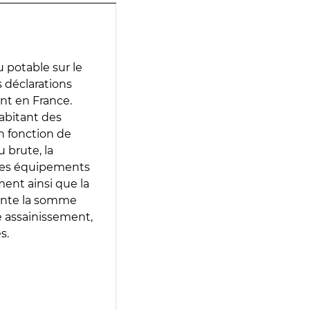
 potable sur le
es déclarations
ent en France.
abitant des
en fonction de
 brute, la
 les équipements
ment ainsi que la
sente la somme
e assainissement,
s.