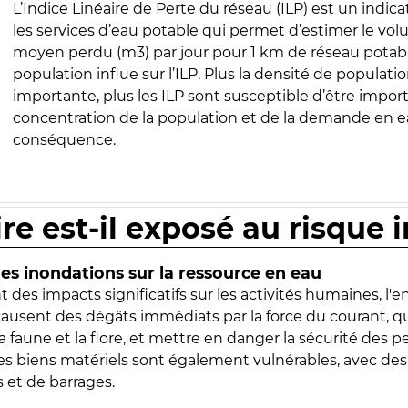
L’Indice Linéaire de Perte du réseau (ILP) est un indica
les services d’eau potable qui permet d’estimer le vo
moyen perdu (m3) par jour pour 1 km de réseau potabl
population influe sur l’ILP. Plus la densité de populatio
importante, plus les ILP sont susceptible d’être import
concentration de la population et de la demande en ea
conséquence.
ire est-il exposé au risque 
s inondations sur la ressource en eau
 des impacts significatifs sur les activités humaines, l'
 causent des dégâts immédiats par la force du courant, q
 faune et la flore, et mettre en danger la sécurité des p
 les biens matériels sont également vulnérables, avec des
 et de barrages.