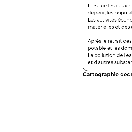
Lorsque les eaux r
dépérir, les popula
Les activités écon
matérielles et des a
Après le retrait d
potable et les do
La pollution de l'
et d'autres substanc
Cartographie des