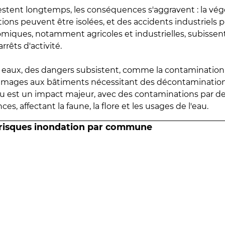
estent longtemps, les conséquences s'aggravent : la vé
tions peuvent être isolées, et des accidents industriels 
omiques, notamment agricoles et industrielles, subissen
rrêts d'activité.
es eaux, des dangers subsistent, comme la contamination
mmages aux bâtiments nécessitant des décontaminations
eau est un impact majeur, avec des contaminations par d
es, affectant la faune, la flore et les usages de l'eau.
 risques inondation par commune