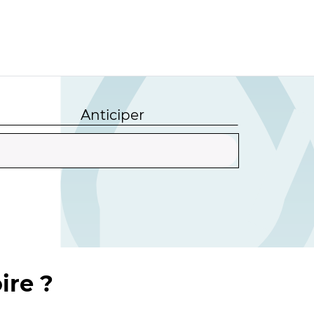
Anticiper
ire ?