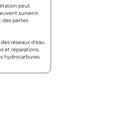
gétation peut
peuvent survenir.
t des pertes
 des réseaux d'eau
 et réparations.
es hydrocarbures