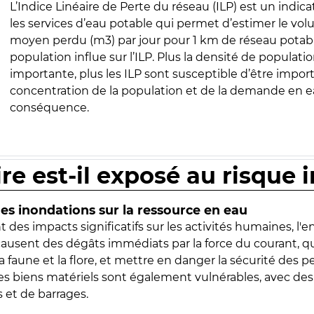
L’Indice Linéaire de Perte du réseau (ILP) est un indica
les services d’eau potable qui permet d’estimer le vo
moyen perdu (m3) par jour pour 1 km de réseau potabl
population influe sur l’ILP. Plus la densité de populatio
importante, plus les ILP sont susceptible d’être import
concentration de la population et de la demande en ea
conséquence.
ire est-il exposé au risque 
s inondations sur la ressource en eau
 des impacts significatifs sur les activités humaines, l'
 causent des dégâts immédiats par la force du courant, q
 faune et la flore, et mettre en danger la sécurité des p
 les biens matériels sont également vulnérables, avec des
 et de barrages.