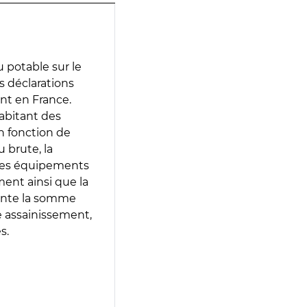
 potable sur le
es déclarations
ent en France.
abitant des
en fonction de
 brute, la
 les équipements
ment ainsi que la
sente la somme
e assainissement,
s.