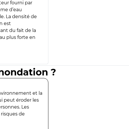
teur fourni par
lume d’eau
e. La densité de
n est
ant du fait de la
u plus forte en
inondation ?
environnement et la
ui peut éroder les
ersonnes. Les
 risques de