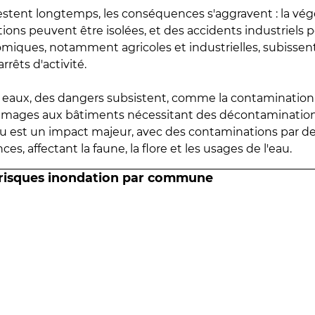
estent longtemps, les conséquences s'aggravent : la vé
tions peuvent être isolées, et des accidents industriels 
omiques, notamment agricoles et industrielles, subissen
rrêts d'activité.
es eaux, des dangers subsistent, comme la contamination
mmages aux bâtiments nécessitant des décontaminations
eau est un impact majeur, avec des contaminations par d
es, affectant la faune, la flore et les usages de l'eau.
 risques inondation par commune