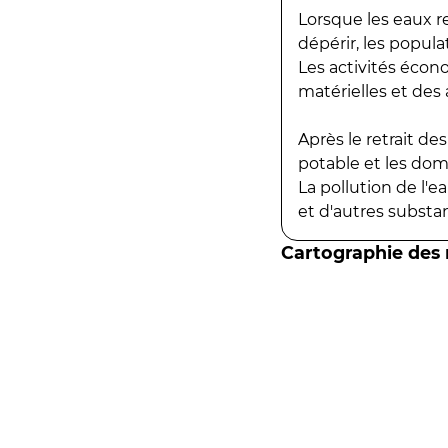
Lorsque les eaux r
dépérir, les popula
Les activités écon
matérielles et des a
Après le retrait d
potable et les do
La pollution de l'
et d'autres substanc
Cartographie des