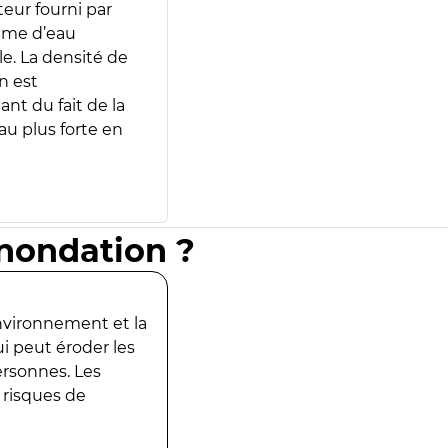
teur fourni par
lume d’eau
e. La densité de
n est
ant du fait de la
u plus forte en
inondation ?
environnement et la
ui peut éroder les
ersonnes. Les
 risques de