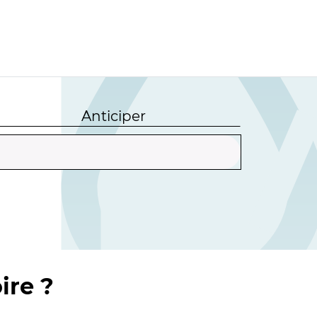
Anticiper
ire ?