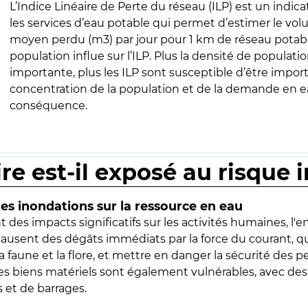
L’Indice Linéaire de Perte du réseau (ILP) est un indica
les services d’eau potable qui permet d’estimer le vo
moyen perdu (m3) par jour pour 1 km de réseau potabl
population influe sur l’ILP. Plus la densité de populatio
importante, plus les ILP sont susceptible d’être import
concentration de la population et de la demande en ea
conséquence.
ire est-il exposé au risque 
s inondations sur la ressource en eau
 des impacts significatifs sur les activités humaines, l'
 causent des dégâts immédiats par la force du courant, q
 faune et la flore, et mettre en danger la sécurité des p
 les biens matériels sont également vulnérables, avec des
 et de barrages.