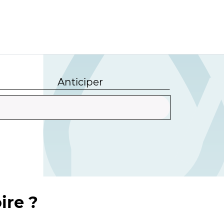
Anticiper
ire ?