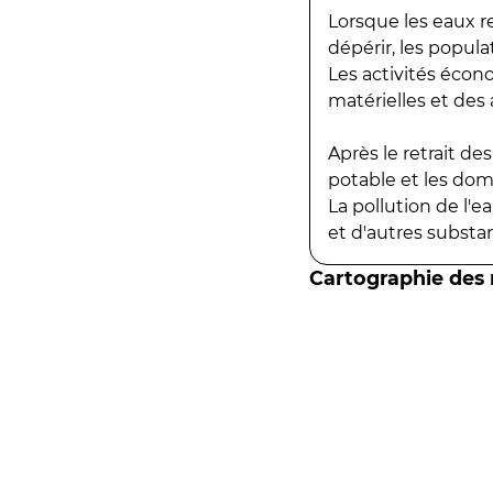
Lorsque les eaux r
dépérir, les popula
Les activités écon
matérielles et des a
Après le retrait d
potable et les do
La pollution de l'
et d'autres substanc
Cartographie des