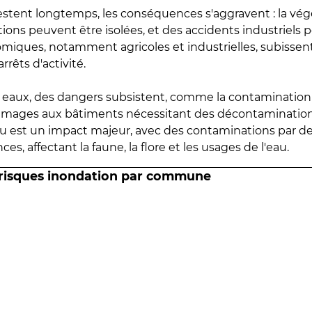
estent longtemps, les conséquences s'aggravent : la vé
tions peuvent être isolées, et des accidents industriels 
omiques, notamment agricoles et industrielles, subissen
rrêts d'activité.
es eaux, des dangers subsistent, comme la contamination
mmages aux bâtiments nécessitant des décontaminations
eau est un impact majeur, avec des contaminations par d
es, affectant la faune, la flore et les usages de l'eau.
 risques inondation par commune