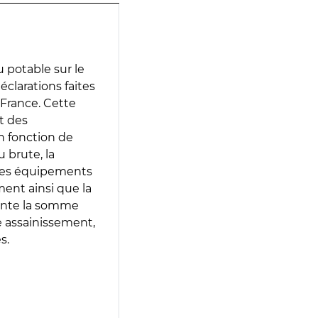
 potable sur le
déclarations faites
 France. Cette
t des
en fonction de
 brute, la
 les équipements
ment ainsi que la
sente la somme
e assainissement,
s.