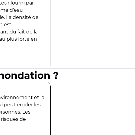
teur fourni par
lume d’eau
e. La densité de
n est
ant du fait de la
u plus forte en
inondation ?
environnement et la
ui peut éroder les
ersonnes. Les
 risques de