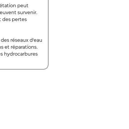
gétation peut
peuvent survenir.
t des pertes
 des réseaux d'eau
 et réparations.
es hydrocarbures