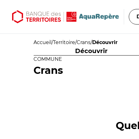
Aller au contenu principal
Aller au menu principal
Accueil
/
Territoire
/
Crans
/
Découvrir
Découvrir
COMMUNE
Crans
Quel